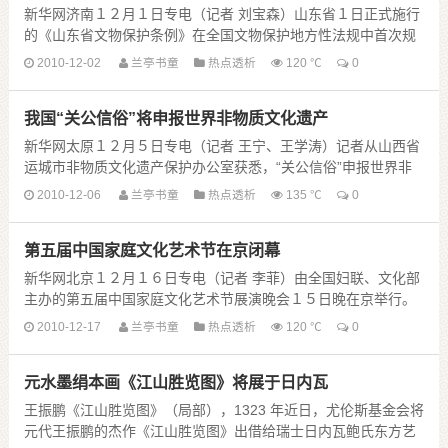
新华网济南１２月１日专电（记者 刘宝森）山东省１日正式施行
的《山东省文物保护条例》在全国文物保护地方性法规中首次规
定，流通文物购销市场应建立巡查制度，并可派员进......
2010-12-02
兰亭书童
热点透析
120 ℃
0
我国“关公信俗”将申报世界非物质文化遗产
新华网太原１２月５日专电（记者 王宁、王学涛）记者从山西省
运城市非物质文化遗产保护办公室获悉，“关公信俗”申报世界非
遗工作目前已经进入冲刺阶段，中英文的申报表初......
2010-12-06
兰亭书童
热点透析
135 ℃
0
第五届中国家庭文化艺术节在京闭幕
新华网北京１２月１６日专电（记者 李菲）由全国妇联、文化部
主办的第五届中国家庭文化艺术节展演晚会１５日晚在京举行。
在表演艺术家李谷一《祖国好》悠扬的歌声中家庭展......
2010-12-17
兰亭书童
热点透析
120 ℃
0
元水墨绢本画《江山胜览图》将展于日内瓦
王振鹏《江山胜览图》（局部），1323 年近日，尤伦斯基金会将
元代王振鹏的杰作《江山胜览图》出借给瑞士日内瓦鲍氏东方艺