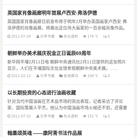
英国家肖像画廊明年首展卢西安·弗洛伊德
英国国家肖像画廊日前宣布将于明年2月举办英国画家卢西安·弗
洛伊德的肖像画展，将展出这位伟大画家的一百余幅肖像作品。
卢西安·弗洛伊德于上周三在伦敦家中逝世，享年8......
2011-07-29
兰亭书童
热点透析
176 ℃
0
朝鲜举办美术展庆祝金正日诞辰69周年
新华网平壤2月11日电 朝鲜中央通讯社2月11日提供的这张照片
显示，人们在平壤国际文化会馆参观朝鲜中央美术展。......
2011-02-12
兰亭书童
各地展讯
108 ℃
0
以长期投资的心态进行油画收藏
针对当代中国油画在艺术品市场的突出表现，记者采访了评论
家、国际策展人平杰，他认为中国油画市场火候还不到，还需要
沉淀。 上海证券报：在2011春拍中，中国油画也......
2011-07-31
兰亭书童
热点透析
151 ℃
0
翰墨颂英魂 ——康阿青书法作品展