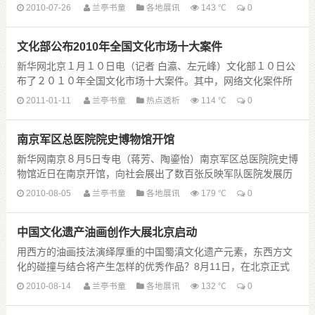
术馆，这将是“日内瓦——2010年世界杂技......
2010-07-26
兰亭书童
各地展讯
143 ℃
0
文化部公布2010年全国文化市场十大案件
新华网北京１月１０日电（记者 白瀛、左元峰）文化部１０日公
布了２０１０年全国文化市场十大案件。其中，网络文化案件所
占比例大幅增长，基本上与传统文化市场案件平分秋......
2011-01-11
兰亭书童
热点透析
114 ℃
0
南京军区总医院院史博物馆开馆
新华网南京８月5日专电（蒋芳、陶鎏怡）南京军区总医院院史博
物馆近日在南京开馆，向社会展出了数百张反映军队医院发展历
程的珍贵照片和多件文物。据了解，南京军区总医院......
2010-08-05
兰亭书童
各地展讯
179 ℃
0
中国文化遗产油画创作大展北京启动
用西方的油画技法演绎厚重的中国蜀滇文化遗产元素，东西方文
化的碰撞与结合将产生怎样的优秀作品？8月11日，在北京正式
启动的中国文化遗产油画创作大展将给出实践性答案......
2010-08-14
兰亭书童
各地展讯
132 ℃
0