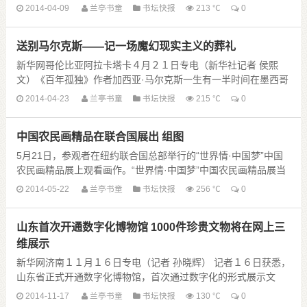
纪念中法建交五十周年特展》开始在中国国家博......
2014-04-09
兰亭书童
书坛快报
213 ℃
0
送别马尔克斯——记一场魔幻现实主义的葬礼
新华网哥伦比亚阿拉卡塔卡４月２１日专电（新华社记者 侯熙
文）《百年孤独》作者加西亚·马尔克斯一生有一半时间在墨西哥
度过，但却是土生土长的哥伦比亚人。２１日，在墨......
2014-04-23
兰亭书童
书坛快报
215 ℃
0
中国农民画精品在联合国展出 组图
5月21日，参观者在纽约联合国总部举行的“世界情·中国梦”中国
农民画精品展上观看画作。“世界情·中国梦”中国农民画精品展当
天在纽约联合国总部开展，百余幅画作展示......
2014-05-22
兰亭书童
书坛快报
256 ℃
0
山东首次开通数字化博物馆 1000件珍贵文物将在网上三
维展示
新华网济南１１月１６日专电（记者 孙晓辉） 记者１６日获悉，
山东省正式开通数字化博物馆，首次通过数字化的形式展示文
物，首期１０００件珍贵文物将通过网上三维展示。
2014-11-17
兰亭书童
书坛快报
130 ℃
0
据山东博物馆相关负责人介 ......