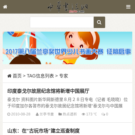
首页
> TAG信息列表 > 专家
印度泰戈尔故居纪念馆将新增中国展厅
泰戈尔 资料图片新华网新德里８月２８日专电（记者 毛晓晓）位
于印度加尔各答市的泰戈尔故居纪念馆将新增“泰戈尔与中国展
厅”，以纪念泰戈尔为中印两国之间文化交流所作......
2010-08-28
兰亭书童
热点透析
173 ℃
0
山东：在“古玩市场”建立巡查制度