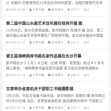
让·米歇尔·巴斯奎特在22年前去世时的愿望，法国巴黎现代艺术
博物馆举办了一场名为“轻狂岁......
2010-10-20
兰亭书童
各地展讯
153 ℃
0
第二届中国山水画艺术双年展在桂林开展 图
11月26日，观众在参观画展。新华网图片 陈瑞华 摄 当日，第二
届中国山水画艺术双年展在广西桂林开展。本次双年展由中国国
家画院和桂林市政府联合主办，共收到来自全......
2010-11-27
兰亭书童
各地展讯
142 ℃
0
第五届海峡两岸书画名家作品展在长沙开幕
新华网长沙１２月１８日电（记者 明星、袁雪莲）经过４个多月
精心筹划，“海峡两岸书画名家作品展”首次由北京移师湖南长
沙，并与“宝岛情·长沙行”书画作品展合二为一，......
2010-12-19
兰亭书童
各地展讯
199 ℃
0
甘肃举办省直机关干部职工书画摄影展
1月10日，市民在观看书画作品。新华网图片 高健钧 摄 新华网兰
州1月10日电 当日，甘肃省省直机关“喜迎建党90周年”干部职工
书画摄影展在兰州甘肃画院开幕，展......
2011-01-11
兰亭书童
各地展讯
134 ℃
0