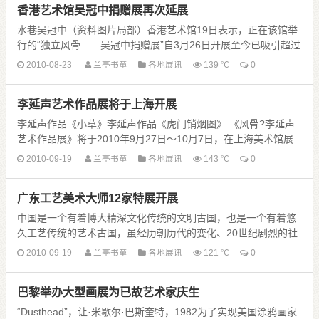
香港艺术馆吴冠中捐赠展再次延展
水巷吴冠中（资料图片局部）香港艺术馆19日表示，正在该馆举
行的“独立风骨——吴冠中捐赠展”自3月26日开展至今已吸引超过
15.8万人次参观，该馆决定将展览截止日......
2010-08-23
兰亭书童
各地展讯
139 ℃
0
李延声艺术作品展将于上海开展
李延声作品《小草》李延声作品《虎门销烟图》 《风骨?李延声
艺术作品展》将于2010年9月27日～10月7日，在上海美术馆展
出。弘扬中华正气，讴歌民族脊梁，是李延......
2010-09-19
兰亭书童
各地展讯
143 ℃
0
广东工艺美术大师12家特展开展
中国是一个有着博大精深文化传统的文明古国，也是一个有着悠
久工艺传统的艺术古国，虽经历朝历代的变化、20世纪剧烈的社
会文化变革和现代转型，然而中国的工艺传统和工艺......
2010-09-19
兰亭书童
各地展讯
121 ℃
0
巴黎举办大型画展为已故艺术家庆生
“Dusthead”，让·米歇尔·巴斯奎特，1982为了实现美国涂鸦画家