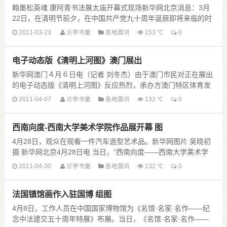
翰墨松英魂 康阿青书法展太庙开幕式现场新华网北京消息：3月
22日，在清明节前夕，在中国共产党九十周年诞辰即将来临的时
刻，为祭奠那些为了祖国安全、为了人民幸福、为......
2011-03-23
兰亭书童
各地展讯
153 ℃
0
电子动态版《清明上河图》澳门展出
新华网澳门４月６日电（记者 刘冬杰）由于澳门市民对正在展出
的电子动态版《清明上河图》反应热烈，承办方澳门特区体育发
展局决定从４月９日起将每场展览额外增售５０张门......
2011-04-07
兰亭书童
各地展讯
132 ℃
0
西南向度-西南大学美术学院作品展开幕 图
4月28日，观众在观看一件汽车造型艺术品。新华网图片 吴晓初
摄 新华网北京4月28日电 当日，“西南向度——西南大学美术学
院作品展”在中国美术馆开幕。 4月2......
2011-04-30
兰亭书童
各地展讯
132 ℃
0
法国镇馆画作入驻国博 组图
4月8日，工作人员在中国国家博物馆为《名馆·名家·名作——纪
念中法建交五十周年特展》布展。当日，《名馆·名家·名作——