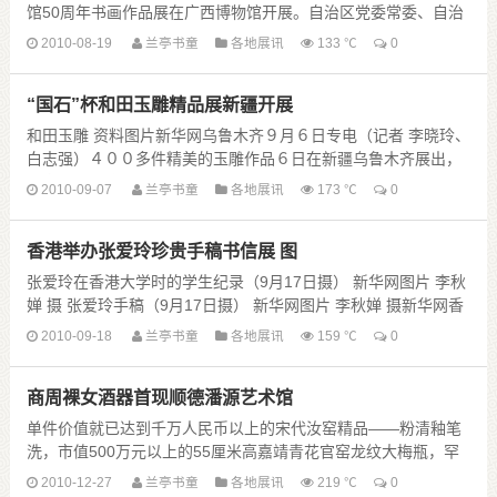
馆50周年书画作品展在广西博物馆开展。自治区党委常委、自治
区常务副主席李金早，自治区党委常委、秘书......
2010-08-19
兰亭书童
各地展讯
133 ℃
0
“国石”杯和田玉雕精品展新疆开展
和田玉雕 资料图片新华网乌鲁木齐９月６日专电（记者 李晓玲、
白志强）４００多件精美的玉雕作品６日在新疆乌鲁木齐展出，
专家们将从这些作品中评选出代表新疆参加第９届......
2010-09-07
兰亭书童
各地展讯
173 ℃
0
香港举办张爱玲珍贵手稿书信展 图
张爱玲在香港大学时的学生纪录（9月17日摄） 新华网图片 李秋
婵 摄 张爱玲手稿（9月17日摄） 新华网图片 李秋婵 摄新华网香
港９月１７日电（记者 孙浩......
2010-09-18
兰亭书童
各地展讯
159 ℃
0
商周裸女酒器首现顺德潘源艺术馆
单件价值就已达到千万人民币以上的宋代汝窑精品——粉清釉笔
洗，市值500万元以上的55厘米高嘉靖青花官窑龙纹大梅瓶，罕
见的商周时期裸女玉酒器……超过500件中国历......
2010-12-27
兰亭书童
各地展讯
219 ℃
0