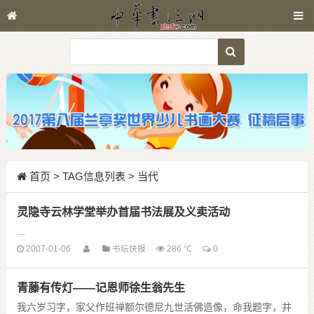
首页
> TAG信息列表 > 当代
灵隐寺云林学堂举办首届书法展及义卖活动
...
2007-01-06
书坛快报
286 ℃
0
青藤有传灯——记恩师徐生翁先生
我六岁习字，家父作班禅额尔德尼九世活佛造像，命我题字，并