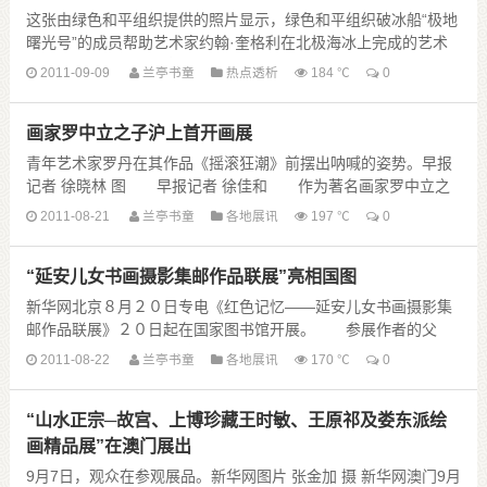
这张由绿色和平组织提供的照片显示，绿色和平组织破冰船“极地
曙光号”的成员帮助艺术家约翰·奎格利在北极海冰上完成的艺术
作品——残缺的达芬奇名作“维特鲁威人”（摄于......
2011-09-09
兰亭书童
热点透析
184 ℃
0
画家罗中立之子沪上首开画展
青年艺术家罗丹在其作品《摇滚狂潮》前摆出呐喊的姿势。早报
记者 徐晓林 图 早报记者 徐佳和 作为著名画家罗中立之
子，生于上世纪80年代的罗丹并不避讳来自父亲......
2011-08-21
兰亭书童
各地展讯
197 ℃
0
“延安儿女书画摄影集邮作品联展”亮相国图
新华网北京８月２０日专电《红色记忆——延安儿女书画摄影集
邮作品联展》２０日起在国家图书馆开展。 参展作者的父
辈，都是１９４９年以前参加革命的老同志，既有为中国......
2011-08-22
兰亭书童
各地展讯
170 ℃
0
“山水正宗─故宫、上博珍藏王时敏、王原祁及娄东派绘
画精品展”在澳门展出
9月7日，观众在参观展品。新华网图片 张金加 摄 新华网澳门9月