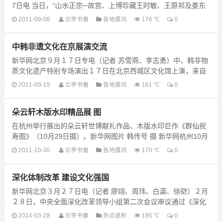
7日电 当日，“山水正宗─故宫、上博珍藏王时敏、王原祁及娄东
派绘画精品展”在澳门艺术博物馆开幕，......
2011-09-08
兰亭书童
各地展讯
176 ℃
0
中韩非遗文化在京展演交流
新华网北京９月１７日专电（记者 苏雪燕、李志勇）中、韩非物
质文化遗产特别专场演出１７日在北京西城区文化馆上演，来自
中国和韩国的传统民俗艺术家为观众展示了中韩两国......
2011-09-19
兰亭书童
各地展讯
161 ℃
0
朵云轩木版水印精品展 图
在杭州举行展出的朵云轩世博献礼作品、木版水印巨作《群仙祝
寿图》（10月29日摄）。新华网图片 韩传号 摄 新华网杭州10月
29日电 10月29日，为期一个月的朵......
2011-10-30
兰亭书童
各地展讯
170 ℃
0
深化体制改革 建设文化强国
新华网北京３月２７日电（记者 廖翊、周玮、白瀛、徐硙）２月
２８日，中央全面深化改革领导小组第二次会议审议通过《深化
文化体制改革实施方案》，新一轮文化体制改革进入......
2014-03-28
兰亭书童
热点透析
195 ℃
0