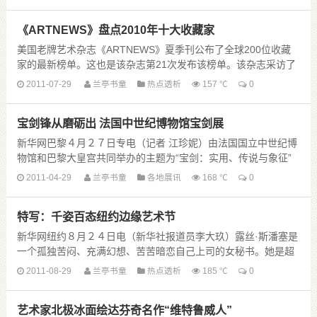
《ARTNEWS》盘点2010年十大收藏家
美国老牌艺术杂志《ARTNEWS》夏季刊公布了全球200位收藏
家的最新榜单。这也是该杂志第21次发布该榜单。该杂志采访了
来自22个国家和地区的收藏家、画商、拍卖......
2011-07-29
兰亭书童
热点透析
157 ℃
0
宝剑锋从磨砺出 法国中世纪博物馆宝剑展
新华网巴黎４月２７日专电（记者 江珍妮）由法国国立中世纪博
物馆和巴黎大皇宫共同举办的主题为“宝剑：实用、传说与象征”
的展览４月２８日至９月２６日在法国中世纪博物......
2011-04-29
兰亭书童
各地展讯
168 ℃
0
特写：千姿百态纽约边缘艺术节
新华网纽约８月２４日电（新华社报道员李大玖）露丝·斯潘塞是
一个孤独苦闷、充满幻想、苦苦暗恋自己上司的女秘书。她是超
级影迷，成年累月沉迷于上世纪黑白爱情片，时常面......
2011-08-29
兰亭书童
热点透析
185 ℃
0
艺术家北极冰面绘达芬奇名作“维特鲁威人”