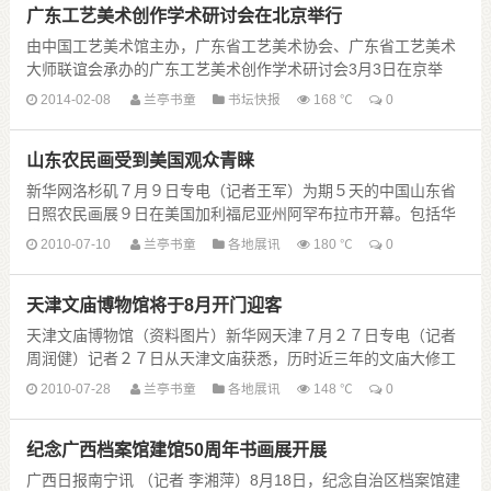
广东工艺美术创作学术研讨会在北京举行
由中国工艺美术馆主办，广东省工艺美术协会、广东省工艺美术
大师联谊会承办的广东工艺美术创作学术研讨会3月3日在京举
行。常沙娜、赵之硕、陈若菊、王建中、邱春林以及张春雷等工
2014-02-08
兰亭书童
书坛快报
168 ℃
0
艺美术家就广东工艺美术秉岭 ......
山东农民画受到美国观众青睐
新华网洛杉矶７月９日专电（记者王军）为期５天的中国山东省
日照农民画展９日在美国加利福尼亚州阿罕布拉市开幕。包括华
裔观众在内的美国观众被具有浓郁中国乡土气息的作品......
2010-07-10
兰亭书童
各地展讯
180 ℃
0
天津文庙博物馆将于8月开门迎客
天津文庙博物馆（资料图片）新华网天津７月２７日专电（记者
周润健）记者２７日从天津文庙获悉，历时近三年的文庙大修工
程及布展工作基本结束，以崭新面貌示人的天津文庙......
2010-07-28
兰亭书童
各地展讯
148 ℃
0
纪念广西档案馆建馆50周年书画展开展
广西日报南宁讯 （记者 李湘萍）8月18日，纪念自治区档案馆建