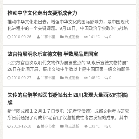
推动中华文化走出去要形成合力
推动中华文化走出去，增强中华文化的国际影响力，是中国现代
化进程中的一个关键课题。9月18日，中国政治学会政治与战略
文化专业委员会、中宣部时事报告杂志社、中华文化......
2010-09-26
兰亭书童
热点透析
141 ℃
0
故宫特展明永乐宣德文物 半数展品是国宝
北京故宫首次以明代文物作为展览重点的“明永乐宣德文物特展”
26日在此间开展，展出文物中半数以上是中国国家一级文物即俗
称的“国宝”。“明永乐宣德文物特展”是故宫博......
2010-09-27
兰亭书童
热点透析
148 ℃
0
失传的扁鹊学派医书疑似出土 四川发现大量西汉时期简
牍
新华网成都１２月１７日专电（记者李倩薇）成都文物考古研究
所日前通报了对成都“老官山”汉墓抢救性考古发掘的成果，其中
出土的９２０余支竹简中疑似含有失传已久的扁鹊派医书，堪称
2013-12-18
兰亭书童
热点透析
133 ℃
0
重要发现。
经 ......