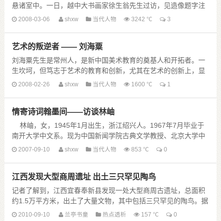
悬诸室中。一日，越中大书画家徐生翁先生过访，见造像题字注
视良久，后问我父亲题字为何人所书？答曰：“小犬所涂。”先生
2008-03-06
shxw
当代人物
3242 ℃
3
喜悦赞许，说 ......
艺术的叛逆者 —— 刘海粟
刘海粟先生是常州人，是新中国美术教育的奠基人和开拓者。一
生坎坷，但笃志于艺术的教育和创新，尤其在艺术的创新上，显
现出他的独立精神，他常常把自己比作“艺术的叛徒”！
2008-02-26
shxw
当代人物
1600 ℃
1
刘海粟出生在一个东西方文 ......
情寄诗词翰墨间——访谈林岫
林岫，女，1945年1月出生，浙江绍兴人。1967年7月毕业于
南开大学中文系。现为中国新闻学院古典文学教授、北京大学中
日诗歌比较研究会副会长、中国汉俳学会副会长、中国书协副主
2007-09-10
shxw
当代人物
853 ℃
0
席、中国文联 ......
江西发现大型商周遗址 出土三只罕见陶鸟
记者了解到，江西宜春奉新县发现一处大型商周古遗址，总面积
约1.5万平方米，出土了大量文物，其中包括三只罕见的陶鸟。据
了解，该遗址名为枸子垴遗址，位于宜春市奉新县......
2010-09-10
兰亭书童
热点透析
157 ℃
0