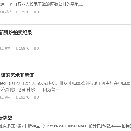
京，齐白石老人长眠于海淀区魏公村的墓地......
热点透析
179 ℃
0
刷新铜炉拍卖纪录
热点透析
158 ℃
0
刘益谦的艺术非常道
》,5月22日以4.255亿元成交。供图:中国嘉德刘益谦王薇夫妇在中国嘉
周刊》记者 孙冰 因为曾一......
热点透析
192 ℃
0
新挑战
瓦?德?卡斯特兰（Victoire de Castellane）设计巴黎报道——帕特