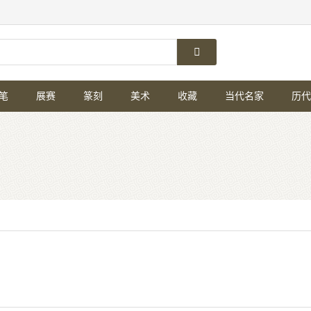
笔
展赛
篆刻
美术
收藏
当代名家
历代