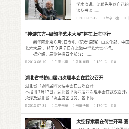
学术演讲。沈鹏先生以自己的
法及书法 ......
2011-05-19
兰亭书童
“神游东方--周韶华艺术大展”将在上海举行
新华网北京８月9日专电（记者 周玮）由文化部、中国
艺术大展”，将于９月７日在上海中华艺术宫举行。
据介绍，展览包括四个部分： ......
2013-08-10
兰亭书童
各地展讯
139 ℃
0
湖北省书协四届四次理事会在武汉召开
湖北省书协四届四次理事会在武汉召开
本报讯 7月17日，湖北省书协四届四次理事会在武汉召
永泽及湖北省书协主席团成员、省书协 ......
2013-07-31
兰亭书童
书坛快报
170 ℃
0
太空探索展在荷兰开幕 图