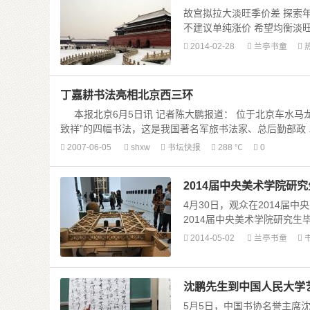
故宫拟拉大淡旺季价差 探索
不建议单纯涨价 希望均衡淡旺季客
2014-02-28
兰亭书童
丁嘉耕书法亮相北京西三环
本报北京6月5日讯 记者陈大鹏报道： 位于北京车水马龙
致祥”的四幅书法，这是我国著名军旅书法家、总后勤部政 ....
2007-06-05
shxw
书坛快报
288 ℃
0
2014届中央美术学院研
4月30日，观众在2014届
2014届中央美术学院研究生毕业
2014-05-02
兰亭书童
沈鹏先生到中国人民大学
5月5日，中国书协名誉主席