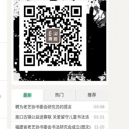
热门
推荐
最新
举
聘为老艺协书委会研究员的感言
03-08
嵩口古镇公益送春联 关爱留守儿童书法活
02-21
动
福建省老艺协书委会书法研究会成立(图文)
11-25