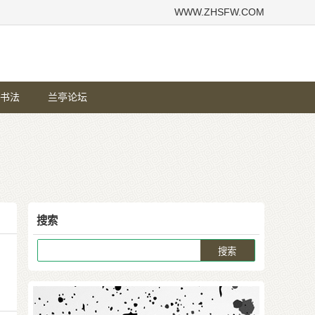
WWW.ZHSFW.COM
书法
兰亭论坛
搜索