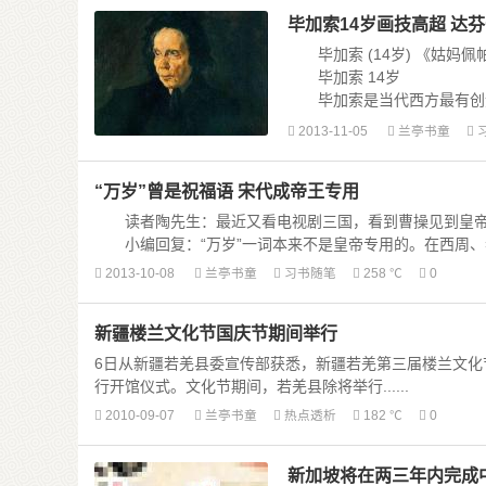
毕加索14岁画技高超 达
毕加索 (14岁) 《姑妈佩帕
毕加索 14岁
毕加索是当代西方最有创造
术史上占据了不朽的地位。他七岁
2013-11-05
兰亭书童
“万岁”曾是祝福语 宋代成帝王专用
读者陶先生：最近又看电视剧三国，看到曹操见到皇帝，高
小编回复：“万岁”一词本来不是皇帝专用的。在西周、春秋时，“
2013-10-08
兰亭书童
习书随笔
258 ℃
0
新疆楼兰文化节国庆节期间举行
6日从新疆若羌县委宣传部获悉，新疆若羌第三届楼兰文化节
行开馆仪式。文化节期间，若羌县除将举行......
2010-09-07
兰亭书童
热点透析
182 ℃
0
新加坡将在两三年内完成