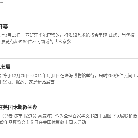
..
开幕
11年3月13日，西班牙毕尔巴鄂的古根海姆艺术馆将会呈现“焦虑：当代摄
览有超过60位不同领域的艺术家参......
工艺展
将于12月25日~2011年1月3日在珠海博物馆举行，届时250多件民间工
奖项。据悉，这是精品展首......
在美国休斯敦举办
（记者 陈宇 报道员 高威阵）作为全球百家华文书店中国图书联展联销活
作品展览会１８日在美国休斯敦中国人活动......