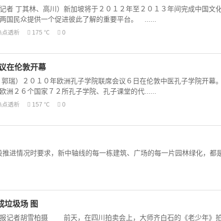
记者 丁其林、高川）新加坡将于２０１２年至２０１３年间完成中国文
国民众提供一个促进彼此了解的重要平台。 ......
热点透析
175 ℃
0
会议在伦敦开幕
 郭瑞）２０１０年欧洲孔子学院联席会议６日在伦敦中医孔子学院开幕
洲２６个国家７２所孔子学院、孔子课堂的代......
热点透析
157 ℃
0
设推进情况时要求，新中轴线的每一栋建筑、广场的每一片园林绿化，都
成垃圾场 图
本报记者胡雪柏摄 前天，在四川拍卖会上，大师齐白石的《老少年》