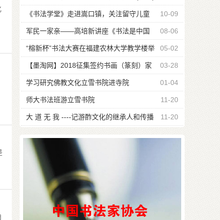
化
《书法学堂》走进嵩口镇，关注留守儿童
10-09
军民一家亲——高培新讲座《书法是中国
08-06
瑰宝》
“榕新杯”书法大赛在福建农林大学教学楼举
05-02
行
【墨淘网】2018征集签约书画（篆刻）家
03-28
。
公告
学习研究佛教文化立雪书院进寺院
01-04
师大书法班游立雪书院
11-20
大 道 无 我 ----记游酢文化的继承人和传播
11-20
者游嘉瑞宗长
是
拍