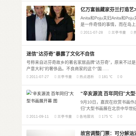
亿万富翁藏家芬兰打造艺术
Anita和Poju夫妇Ani
是一件奇怪的事情，而在岛上展示
2011-07-28
兰亭书童
迷信“达芬奇”暴露了文化不自信
号称来自达芬奇故乡的著名家居品牌“达芬奇”，原来不过是
产意大利”的奢侈品。不良商家的这个“国......
2011-07-27
兰亭书童
热点透析
181 ℃
0
“辛亥源流 百年同归”大型
9月10日，嘉宾在欣赏书画作
归”大型书画展在北京中华世纪坛开
2011-09-11
兰亭书童
各地展讯
175 ℃
0
故宫调整门票：可分解汹