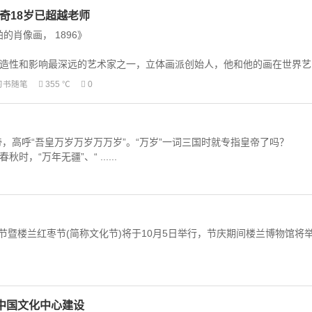
芬奇18岁已超越老师
的肖像画， 1896》
性和影响最深远的艺术家之一，立体画派创始人，他和他的画在世界艺
时，就可以画 ......
习书随笔
355 ℃
0
呼“吾皇万岁万岁万万岁”。“万岁”一词三国时就专指皇帝了吗？
万年无疆”、“ ......
暨楼兰红枣节(简称文化节)将于10月5日举行，节庆期间楼兰博物馆将
中国文化中心建设