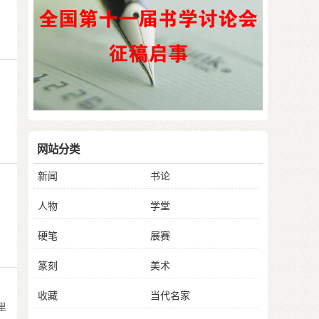
网站分类
新闻
书论
人物
学堂
硬笔
展赛
篆刻
美术
收藏
当代名家
里