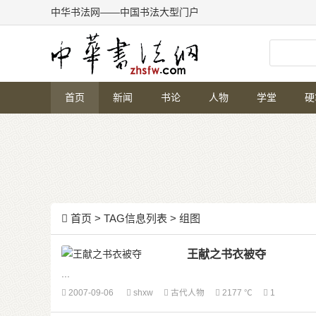
中华书法网——中国书法大型门户
首页
新闻
书论
人物
学堂
硬
首页
> TAG信息列表 > 组图
王献之书衣被夺
...
2007-09-06
shxw
古代人物
2177 ℃
1