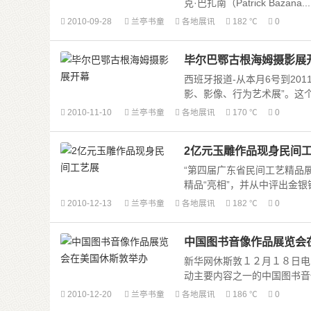
克·巴扎南（Patrick Bazana....
2010-09-28
兰亭书童
各地展讯
182 ℃
0
毕尔巴鄂古根海姆摄影展
西班牙报道-从本月6号到20
影、影像、行为艺术展”。这个展
2010-11-10
兰亭书童
各地展讯
170 ℃
0
2亿元玉雕作品现身民间
“第四届广东省民间工艺精品展”
精品“亮相”，并从中评出金银铜
2010-12-13
兰亭书童
各地展讯
182 ℃
0
中国图书音像作品展览会
新华网休斯敦１２月１８日电
动主要内容之一的中国图书音像
2010-12-20
兰亭书童
各地展讯
186 ℃
0