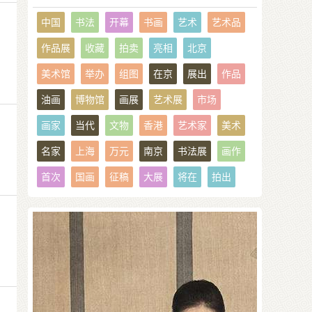
中国
书法
开幕
书画
艺术
艺术品
作品展
收藏
拍卖
亮相
北京
美术馆
举办
组图
在京
展出
作品
油画
博物馆
画展
艺术展
市场
画家
当代
文物
香港
艺术家
美术
名家
上海
万元
南京
书法展
画作
首次
国画
征稿
大展
将在
拍出