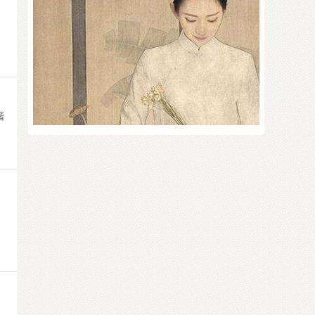
：
谐
的