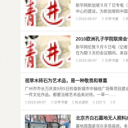
新华网新加坡９月７日专电（
中心的建设，为新加坡和中国两
2010-09-07
兰亭书童
2010欧洲孔子学院联席
新华网伦敦９月６日电（记者
在为期３天的会议期间，来自欧
2010-09-07
兰亭书童
视草木砖石为艺术品，是一种敬畏和尊重
广州市市长万庆良9月5日检查新城市中轴线广场等项目建
一件文化作品，都要当做艺术品来对待，一草一......
2010-09-07
兰亭书童
热点透析
153 ℃
0
北京齐白石墓地无人照料
墓地周围紧邻众多简易房。