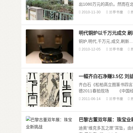
出1080万元的高价。然而在北
2010-11-30
兰亭书童
明代铜炉以千万元成交 
铜炉,明代,千万元,成交,刷新...
2010-12-05
兰亭书童
一幅齐白石净赚3.5亿 
齐白石《松柏高立图篆书四言联
德2011春拍现场 《中国经济
2011-06-14
兰亭书童
巴黎古董双年展：珠宝业
迪奥“维克多瓦之匣”耳坠，由维克多