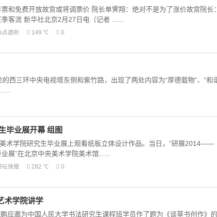
年票和免费开放故宫或将调票价 院长单霁翔：绝对不是为了涨价故宫院长
流 新华社北京2月27日电（记者 ......
热点透析
149 ℃
0
的西三环中央电视塔东侧和紫竹路，出现了两处内容为“厚德载物”、“和
..
究生毕业展开幕 组图
中央美术学院研究生毕业展上观看纸板立体设计作品。当日，“研展2014——
展”在北京中央美术学院美术馆......
书坛快报
282 ℃
0
艺术学院讲学
沈鹏应邀为中国人民大学书法研究生课程班学员作了题为《谈草书创作》