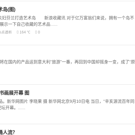
岛(图)
ta和Poju夫妇芬兰打造艺术岛 新浪收藏讯 对于亿万富翁们来说，拥有一个岛不
一下自己收藏的艺术品......
热点透析
164 ℃
0
将在国内的产品运到意大利“旅游”一番，再回到中国却摇身一变，成了“原
书画展开幕 图
品。新华网图片 李晓果 摄 新华网北京9月10日电 当日，“辛亥源流百年同
幕。......
涌人流？