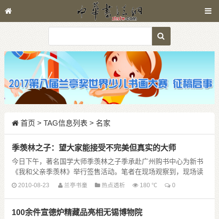
首页
> TAG信息列表 > 名家
季羡林之子：望大家能接受不完美但真实的大师
今日下午，著名国学大师季羡林之子季承赴广州购书中心为新书
《我和父亲季羡林》举行签售活动。笔者在现场观察到，现场读
者以年长者的居多，多希望了解季羡林大师。谈及父亲......
2010-08-23
兰亭书童
热点透析
180 ℃
0
100余件宣德炉精藏品亮相无锡博物院