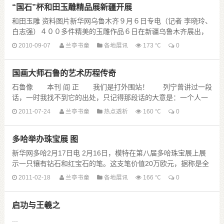
“国石”杯和田玉雕精品展新疆开展
和田玉雕 资料图片新华网乌鲁木齐９月６日专电（记者 李晓玲、
白志强）４００多件精美的玉雕作品６日在新疆乌鲁木齐展出，
专家们将从这些作品中评选出代表新疆参加第９届......
2010-09-07
兰亭书童
各地展讯
173 ℃
0
国画大师石鲁的艺术历程传奇
石鲁像 本刊 阎 正 我们是打外围站！ 列宁曾讲过一段
话，一时我找不到它的出处，只记得那段话的大意是：一个人一
旦骑上脱缰烈马，就会产生这样的信念——即他......
2011-07-24
兰亭书童
热点透析
160 ℃
0
多哈举办珠宝展 图
新华网多哈2月17日电 2月16日，模特在第八届多哈珠宝展上展
示一只镶有钻石和红宝石的笔。这支笔价值20万欧元，据称是全
世界最贵的笔。 新华网图片 巴克什 摄2......
2011-02-18
兰亭书童
各地展讯
166 ℃
0
启功与王羲之
...