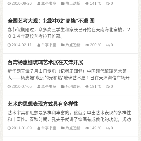
文化专业委员会、中宣部时事报告杂志社、中华文化......
2010-09-26
兰亭书童
热点透析
141 ℃
0
全国艺考大观：北影中戏“高烧”不退 图
春节假期刚过，众多高三学生和家长已开始在天南海北穿梭，２
０１４年高校艺考拉开帷幕。
一方面，北影、中戏等热门院校招考“高烧”不退；另一方面，多
2014-02-11
兰亭书童
热点透析
200 ℃
0
个省份艺术类专业统考人数减少，热度降温。对于那 ......
台湾杨惠姗琉璃艺术展在天津开展
新华网天津７月１日专电（记者周润健）中国现代琉璃艺术第一
人——杨惠姗“永远的光和热”琉璃艺术展１日在天津海信广场开
展。琉璃工房成立于１９８７年，位于台湾淡水，创......
2010-07-05
兰亭书童
各地展讯
181 ℃
0
艺术的思想表现方式具有多样性
艺术审美和思想是多样和丰富的，这就引申出艺术表现的多样性
和丰富性。春秋时期，孔夫子就讲了绘画有成教化的功能，规劝
人们向往美的方向走；当然也可以载道，这个题就大了......
2011-01-09
兰亭书童
热点透析
149 ℃
0