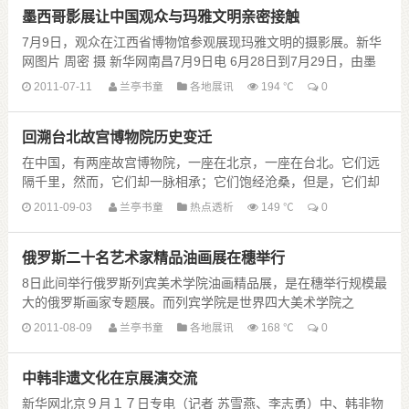
墨西哥影展让中国观众与玛雅文明亲密接触
7月9日，观众在江西省博物馆参观展现玛雅文明的摄影展。新华
网图片 周密 摄 新华网南昌7月9日电 6月28日到7月29日，由墨
西哥驻广州总领事馆、江西省博物馆主......
2011-07-11
兰亭书童
各地展讯
194 ℃
0
回溯台北故宫博物院历史变迁
在中国，有两座故宫博物院，一座在北京，一座在台北。它们远
隔千里，然而，它们却一脉相承；它们饱经沧桑，但是，它们却
承担相同的使命。 不过，与偌大的北京故宫有所不......
2011-09-03
兰亭书童
热点透析
149 ℃
0
俄罗斯二十名艺术家精品油画展在穗举行
8日此间举行俄罗斯列宾美术学院油画精品展，是在穗举行规模最
大的俄罗斯画家专题展。而列宾学院是世界四大美术学院之
一。 俄罗斯列宾美术学院油画精品展在广州锦汉展览......
2011-08-09
兰亭书童
各地展讯
168 ℃
0
中韩非遗文化在京展演交流
新华网北京９月１７日专电（记者 苏雪燕、李志勇）中、韩非物