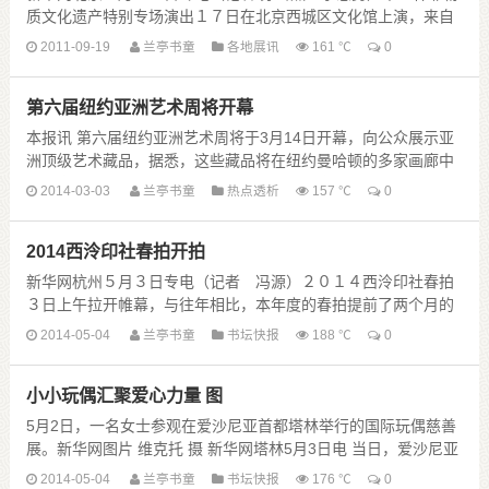
质文化遗产特别专场演出１７日在北京西城区文化馆上演，来自
中国和韩国的传统民俗艺术家为观众展示了中韩两国......
2011-09-19
兰亭书童
各地展讯
161 ℃
0
第六届纽约亚洲艺术周将开幕
本报讯 第六届纽约亚洲艺术周将于3月14日开幕，向公众展示亚
洲顶级艺术藏品，据悉，这些藏品将在纽约曼哈顿的多家画廊中
公开亮相。 本届纽约亚洲艺术周参展画廊数......
2014-03-03
兰亭书童
热点透析
157 ℃
0
2014西泠印社春拍开拍
新华网杭州５月３日专电（记者 冯源）２０１４西泠印社春拍
３日上午拉开帷幕，与往年相比，本年度的春拍提前了两个月的
时间。今年正值西泠印社拍卖公司成立十周年，春拍提......
2014-05-04
兰亭书童
书坛快报
188 ℃
0
小小玩偶汇聚爱心力量 图
5月2日，一名女士参观在爱沙尼亚首都塔林举行的国际玩偶慈善
展。新华网图片 维克托 摄 新华网塔林5月3日电 当日，爱沙尼亚
首都塔林举行国际玩偶慈善展，展出来自爱......
2014-05-04
兰亭书童
书坛快报
176 ℃
0