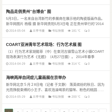
陶品走俏贵州“台博会” 图
5月3日，一名来自台湾新竹的参展商在展示他的陶瓷版画作品。
新华网图片 杨楹 摄 新华网贵阳5月3日电 正在贵州举行的“2014
贵州（贵阳）台湾名品博览会”进入尾......
2014-05-04
兰亭书童
书坛快报
181 ℃
0
COART亚洲青年艺术现场：行为艺术展 图
（1）行为艺术家胡懿菲（中）在束河古镇雪山艺术小镇COART
现场表演行为艺术《无题》（4月27日摄）。 2014年春季
COART亚洲青年艺术现场于4月23日至......
2014-04-29
兰亭书童
书坛快报
314 ℃
0
海峡两岸自闭症儿童画展在京举办
新华网北京５月２8日电（记者 于文静） 落英缤纷的秋日、因为
光而挣脱束缚的小王子、喜欢泡澡喝茶的猫咪、粉色的桃园……
星星儿画笔下的世界五彩斑斓。近日，恒爱天使海......
2014-05-29
兰亭书童
书坛快报
200 ℃
0