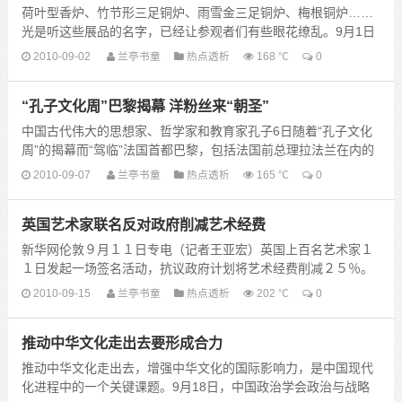
荷叶型香炉、竹节形三足铜炉、雨雪金三足铜炉、梅根铜炉……
光是听这些展品的名字，已经让参观者们有些眼花缭乱。9月1日
上午，由苏州博物馆和无锡博物院共同主办的“宣炉......
2010-09-02
兰亭书童
热点透析
168 ℃
0
“孔子文化周”巴黎揭幕 洋粉丝来“朝圣”
中国古代伟大的思想家、哲学家和教育家孔子6日随着“孔子文化
周”的揭幕而“驾临”法国首都巴黎，包括法国前总理拉法兰在内的
逾千孔子“粉丝”纷纷来到联合国教科文组织总......
2010-09-07
兰亭书童
热点透析
165 ℃
0
英国艺术家联名反对政府削减艺术经费
新华网伦敦９月１１日专电（记者王亚宏）英国上百名艺术家１
１日发起一场签名活动，抗议政府计划将艺术经费削减２５％。
在签名写给文化大臣杰里米·亨特的一封公开......
2010-09-15
兰亭书童
热点透析
202 ℃
0
推动中华文化走出去要形成合力
推动中华文化走出去，增强中华文化的国际影响力，是中国现代
化进程中的一个关键课题。9月18日，中国政治学会政治与战略