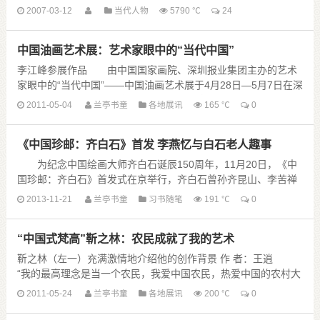
2007-03-12
当代人物
5790 ℃
24
中国油画艺术展：艺术家眼中的“当代中国”
李江峰参展作品 由中国国家画院、深圳报业集团主办的艺术
家眼中的“当代中国”——中国油画艺术展于4月28日—5月7日在深
圳关山月美术馆展出。这是全国各地油画家对......
2011-05-04
兰亭书童
各地展讯
165 ℃
0
《中国珍邮：齐白石》首发 李燕忆与白石老人趣事
为纪念中国绘画大师齐白石诞辰150周年，11月20日，《中
国珍邮：齐白石》首发式在京举行，齐白石曾孙齐昆山、李苦禅
之子李燕等受邀出席。李燕回忆，当年他随父亲李苦禅给白石老
2013-11-21
兰亭书童
习书随笔
191 ℃
0
人拜年时，自己紧张得腿直哆嗦 ......
“中国式梵高”靳之林：农民成就了我的艺术
靳之林（左一）充满激情地介绍他的创作背景 作 者：王逍
“我的最高理念是当一个农民，我爱中国农民，热爱中国的农村大
地。我不会脱离生活，不会脱离农民，我要与他们......
2011-05-24
兰亭书童
各地展讯
200 ℃
0