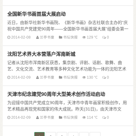
运动，为中国各时期经济 ......
全国新华书画首届大展启动
近日，由新华社新华书画院、《新华书画》杂志社联合主办的“庆
祝中国共产党建党90周年——全国新华书画首届大展”组委会第一
次会议，在首都人民大会堂举行。军事科学院原院长刘精松上
2014-02-08
兰亭书童
书坛快报
129 ℃
0
将，沈阳军区原副司令员 ......
沈阳艺术界大本营落户浑南新城
记者从沈阳市浑南新区获悉，集京剧、评剧、话剧、歌舞、曲
艺、文化交流、艺术教育等多种文化艺术功能为一体的沈阳艺术
大厦，８日在浑南新城举行奠基仪式。这座节能环保的现代化大
2014-02-09
兰亭书童
书坛快报
130 ℃
0
厦，将成为沈阳艺术界人士 ......
天津市纪念建党90周年大型美术创作活动启动
为迎接中国共产党成立90周年，天津市中青年画家积极创作，用
艺术精品再现党和国家的伟大成就。昨天(31日)，由天津市文
联，团市委，天津美院、天津画院、中共天津市委《支部生活》
2014-02-09
兰亭书童
书坛快报
114 ℃
0
社、市美协主办的“辉煌历程 ......