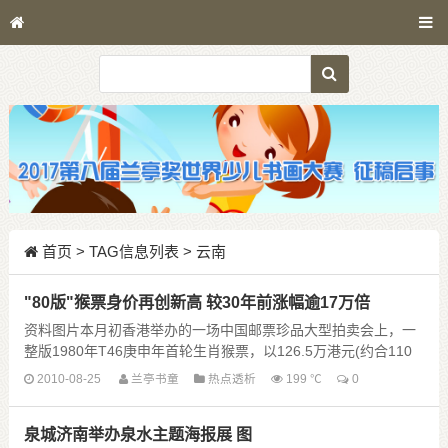
首页
> TAG信息列表 > 云南
"80版"猴票身价再创新高 较30年前涨幅逾17万倍
资料图片本月初香港举办的一场中国邮票珍品大型拍卖会上，一
整版1980年T46庚申年首轮生肖猴票，以126.5万港元(约合110
万元人民币)成交，再次刷新整版猴票......
2010-08-25
兰亭书童
热点透析
199 ℃
0
泉城济南举办泉水主题海报展 图