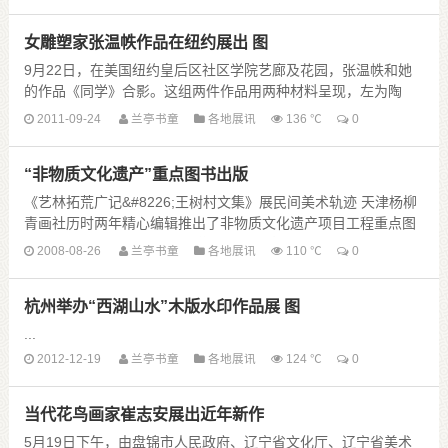
女雕塑家张温帙作品在纽约展出 图
9月22日，在美国纽约皇后区社区学院艺廊及花园，张温帙和她
的作品《同学》合影。这组两件作品用两种材料呈现，左为陶
塑，右为铜铸。新华网图片 龚文谟 摄 新华网纽约......
2011-09-24
兰亭书童
各地展讯
136 ℃
0
“非物质文化遗产”重点图书出版
《艺林拓荒广记&#8226;王树村文集》展民间美术轨迹 天津杨柳
青画社历时两年精心编辑推出了非物质文化遗产项目工程重点图
书《艺林拓荒广记·王树村文集》。本书旁征博引、视角独特、论
2008-08-26
兰亭书童
各地展讯
110 ℃
0
证凿作、文风恭谨，具有 ......
杭州举办“西湖山水”木版水印作品展 图
...
2012-12-19
兰亭书童
各地展讯
124 ℃
0
当代花鸟画家崔志安展出近年新作
5月19日下午，由盘锦市人民政府、辽宁省文化厅、辽宁省美术