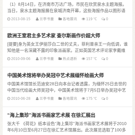
（1）8月14日，在济南市万达广场，市民在欣赏泉水主题海报。
当日，泉水主题海报展在泉城济南开幕，这些海报作品以图形语
言和创意描绘出济南独特的泉水文化。新华网图片 郭绪雷 摄
2013-08-15
兰亭书童
各地展讯
119 ℃
0
欧洲王室君主多艺术家 查尔斯画作价超大师
（2）8月14日 ......
[提要]身为英女王伊丽莎白二世的丈夫，菲利普亲王一向低调，谁
知他是一名深藏不露的印象派画家。正如英国艺术评论家李戴维
所言：“菲利普亲王的艺术天分一脉相传，他的父......
2010-09-06
兰亭书童
热点透析
157 ℃
0
中国美术馆将举办吴冠中艺术展缅怀绘画大师
中国美术馆馆长范迪安28日向本台记者透露，为缅怀25日去世的
中国当代绘画大师吴冠中，中国美术馆将于7月5日举办吴冠中艺
术展。范迪安介绍，中国美术馆在10年前就获......
2010-06-28
兰亭书童
各地展讯
175 ℃
0
“海上集珍”海派书画家艺术展 在徐汇展出
张大千 《荷花》纸本设色“海上集珍”海派书画家艺术展将于2010
年6月10日至6月27日在徐汇艺术馆展出。此次展览选取了100多