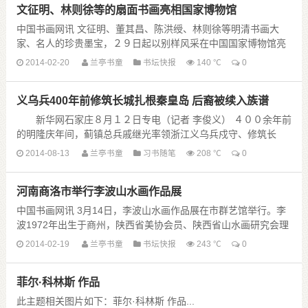
文征明、林则徐等的扇面书画亮相国家博物馆
黄德琳
中国书画网讯 文征明、董其昌、陈洪绶、林则徐等明清书画大
家、名人的珍贵墨宝，２９日起以别样风采在中国国家博物馆亮
李彬
相。
2014-02-20
兰亭书童
书坛快报
140 ℃
0
当日于中国国家博物馆开幕的《小品大艺——明清扇面艺术
陈金
展》，从中国国家博物馆所藏扇 ......
义乌兵400年前修筑长城扎根秦皇岛 后裔被续入族谱
记者手记：几乎在推行简化字的同时，有关繁简字的讨论就开始
新华网石家庄８月１２日专电（记者 李俊义） ４００余年前
了。简化字比繁体字好学吗？简化字书法的艺术性不如繁体字
的明隆庆年间，蓟镇总兵戚继光率领浙江义乌兵戍守、修筑长
吗？繁简字不能共存吗？等等， ......
城，义乌兵后裔在长城沿线扎根繁衍；长城成为亲情的纽带，河
2014-08-13
兰亭书童
习书随笔
208 ℃
0
北秦皇岛和浙江义乌由此衍生出 ......
河南商洛市举行李波山水画作品展
中国书画网讯 3月14日，李波山水画作品展在市群艺馆举行。李
波1972年出生于商州，陕西省美协会员、陕西省山水画研究会理
事，1993年毕业于西安美术学院，现就职于西安建筑科技大学艺
2014-02-19
兰亭书童
书坛快报
243 ℃
0
术学院。他的作品以山水画为主 ......
菲尔·科林斯 作品
此主题相关图片如下：菲尔·科林斯 作品...