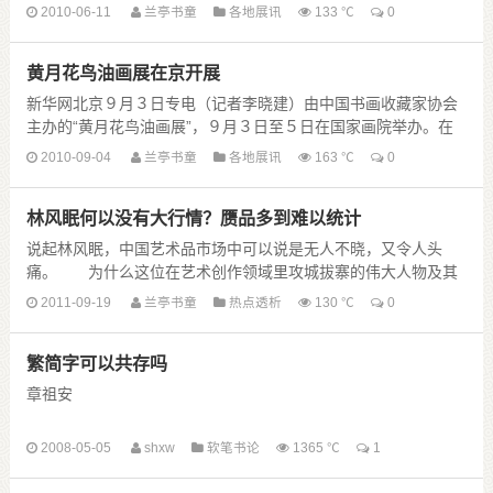
年来近现代海派大家、名家的近百件......
2010-06-11
兰亭书童
各地展讯
133 ℃
0
黄月花鸟油画展在京开展
新华网北京９月３日专电（记者李晓建）由中国书画收藏家协会
主办的“黄月花鸟油画展”，９月３日至５日在国家画院举办。在
当代中国，以西洋油彩表现花鸟的绘画作品少之又少......
2010-09-04
兰亭书童
各地展讯
163 ℃
0
林风眠何以没有大行情？赝品多到难以统计
说起林风眠，中国艺术品市场中可以说是无人不晓，又令人头
痛。 为什么这位在艺术创作领域里攻城拔寨的伟大人物及其
作品却在艺术品市场中有逆市而上的时候，但多数情况下......
2011-09-19
兰亭书童
热点透析
130 ℃
0
繁简字可以共存吗
章祖安
林岫
2008-05-05
shxw
软笔书论
1365 ℃
1
何应辉