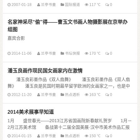
2007-01-18
兰亭书童
国际报道
117 ℃
0
名家神采尽“偷”得——曹玉文书画人物摄影展在京举办
组图
嘉宾合影
开幕式现场
2014-11-06
兰亭书童
书坛快报
170 ℃
0
潘玉良画作现民国女画家内在激情
作品点评会现场
11月4日， “丹青影?玉文镜头里的书画人物”摄影展，在燕京书画
潘玉良彩墨作品《双人扇舞》 潘玉良彩墨作品《双人扇
艺术馆举行，展出了曹玉文拍摄的84幅肖像作品，包括黄永玉、
舞》 潘玉良是民国时期最早留学欧洲的女画家之一，也是中
侯一民、沈鹏、欧豪年、杜滋龄、张海、刘 ......
国现代油画的奠基者和开拓者之一，电影《画魂》即以她为原型
2012-11-20
兰亭书童
热点透析
163 ℃
0
拍摄。昨天“昨夜星辰——潘 ......
2014美术展事早知道
1月 盛世春光——2013江苏省国画院新春献礼贺岁 1月－
2月江苏美术馆 备战第十二届全国美展·汉中市美术作品汇报
展 1月7日－13日陕西美术馆 孙安......
2014-01-15
兰亭书童
热点透析
150 ℃
0