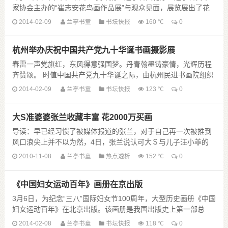
家协会主办的“崔志安花鸟画作品展”与观众见面，展览展出了花
鸟画家崔志安先生近年来创作的花鸟画精品60余幅。 崔志安，
2014-02-09
兰亭书童
书坛快报
160 ℃
0
1950年生，当代实力派 ......
杭州举办庆祝中国共产党九十华诞书画摄影展
春雷一声党旗红，东风得意强国梦。丹青翰墨铸豪情，光辉历程
齐赞颂。 时值中国共产党九十华诞之际，由杭州民进书画院组织
承办为期一周的“庆祝中国共产党九十华诞书画摄影展”于日前，
2014-02-09
兰亭书童
书坛快报
123 ℃
0
在美丽的西子湖畔- ......
大S准婆婆张兰收藏丰富 花2000万买画
导读：早已经习惯了被媒体报道的张兰，对于自己再一次被推到
风口浪尖上并不以为然，4日，张兰说认可大Ｓ与儿子汪小菲的
“姐弟恋”，“缘分到了，怎么快都是正常的”，依旧......
2010-11-08
兰亭书童
热点透析
152 ℃
0
《中国妇女运动百年》画册在京出版
3月6日，为纪念“三八”国际妇女节100周年，大型历史画册《中国
妇女运动百年》在北京出版。该画册是我国出版史上第一部总
结、反映我国广大妇女在党的领导下觉醒、奋争，积极投身革命
2014-02-08
兰亭书童
书坛快报
118 ℃
0