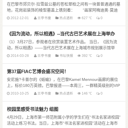
在巴黎市郊贝尔·拉雪兹公墓的苍松翠柏之间有一块普普通通的墓
地，花岗岩装饰的棱型墓盖上镌刻着： “画家阿梅迪奥·莫迪
利阿尼 一八八四年七月十二日生于意大利里......
2012-12-01
兰亭书童
热点透析
627 ℃
0
《因为流动，所以相遇》--当代古巴艺术展在上海举办
（1）3月27日，参观者在欣赏装置艺术作品。 当日，《因为流
动，所以相遇》——当代古巴艺术展在上海城市规划展示馆举
办。此次展览展出94位古巴当代艺术家最具代表性......
2014-03-28
兰亭书童
书坛快报
392 ℃
0
第37届FIAC艺博会盛况空间！
安尼施?卡普尔的《蛞蝓》，在巴黎Kamel Mennour画廊的展位
上，标价180万英镑。巴黎报道——本周三，一群精英级别的VIP
手持塑料邀请函涌入辉煌的“新艺......
2010-10-25
兰亭书童
热点透析
146 ℃
0
校园里感受书法魅力 组图
4月29日，上海市第一师范附属小学的学生们在“书法名家进校园”
活动上练习书法。当日，上海市“书法名家进校园”活动在上海市