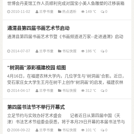
世博会丹麦馆工作人员顺利完成对国宝小美人鱼雕塑的迁移装箱
工作，意味着小美人鱼即日起离开“逗留”了１８０......
2010-11-02
兰亭书童
热点透析
149 ℃
0
通渭县第四届书画艺术节启动
通渭县第四届书画艺术节暨《书画频道进万家--走进通渭》启动
7月2日，甘肃省通渭县第四届书画艺术节曁《书画频道进万家—
2014-07-07
兰亭书童
书坛快报
186 ℃
0
走进通渭》大型电视现场活动领导小组召开第一次会议，陈维
山、黄强、田富林、赵 ......
“树洞画”添彩福建校园 组图
4月16日，在福建农林大学内，几位学生与“树洞画”合影。近日，
受石家庄女大学生王月在树干上创作“树洞画”的启发，福建农林
大学2012级室内与家居设计1班的25位......
2014-04-17
兰亭书童
书坛快报
312 ℃
0
第四届书法节不举行开幕式
立足节约与实效办好艺术盛会 记者近日从第四届中国（天
津）书法艺术节组委会获悉，将于本月29日开幕的本届书法节与
往届比较将有一个重要变化，就是不举办开幕式。 书法节组委会
2008-09-22
兰亭书童
书坛快报
101 ℃
0