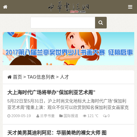
首页
> TAG信息列表 > 人才
大上海时代广场将举办“保加利亚艺术周”
5月22日至5月31日，沪上时尚文化地标大上海时代广场“保加利
亚艺术周”隆重上演：观众不仅可以欣赏到知名保加利亚女画家克
里斯蒂娜·汤姆森（Kristina Thomsen）的系列绘画佳作，赏玩享
2009-05-19
兰亭书童
国际报道
121 ℃
0
誉世界的保加利亚精致 ......
天才美男莫迪利阿尼：华丽美艳的裸女大师 图