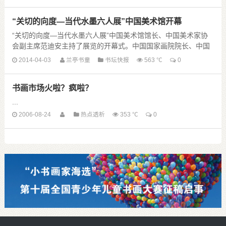
相关负责人介绍，书法节是集 ......
“关切的向度—当代水墨六人展”中国美术馆开幕
“关切的向度—当代水墨六人展”中国美术馆馆长、中国美术家协
会副主席范迪安主持了展览的开幕式。中国国家画院院长、中国
美术家协会副主席杨晓阳在展览开幕式上讲话。本次......
2014-04-03
兰亭书童
书坛快报
563 ℃
0
书画市场火啦？疯啦？
...
2006-08-24
热点透析
353 ℃
0