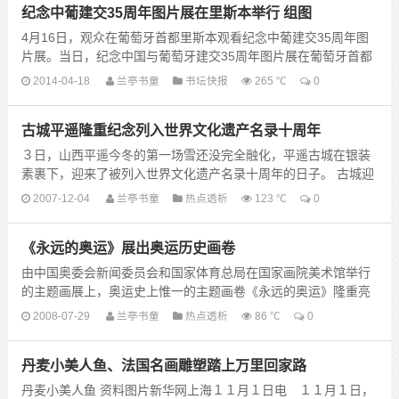
纪念中葡建交35周年图片展在里斯本举行 组图
4月16日，观众在葡萄牙首都里斯本观看纪念中葡建交35周年图
片展。当日，纪念中国与葡萄牙建交35周年图片展在葡萄牙首都
里斯本澳门科技文化中心开幕。本次为期40天......
2014-04-18
兰亭书童
书坛快报
265 ℃
0
古城平遥隆重纪念列入世界文化遗产名录十周年
３日，山西平遥今冬的第一场雪还没完全融化，平遥古城在银装
素裹下，迎来了被列入世界文化遗产名录十周年的日子。 古城迎
熏门广场，在震天的威风锣鼓声中，“古城风韵”迎宾仪式迎来了
2007-12-04
兰亭书童
热点透析
123 ℃
0
各界嘉宾。建设部副部长 ......
《永远的奥运》展出奥运历史画卷
由中国奥委会新闻委员会和国家体育总局在国家画院美术馆举行
的主题画展上，奥运史上惟一的主题画卷《永远的奥运》隆重亮
相，这一作品也是艺术史上迄今最大最长的画卷。据《北京日
2008-07-29
兰亭书童
热点透析
86 ℃
0
报》报道，《永远的奥运》画卷长 ......
丹麦小美人鱼、法国名画雕塑踏上万里回家路
丹麦小美人鱼 资料图片新华网上海１１月１日电 １１月１日，