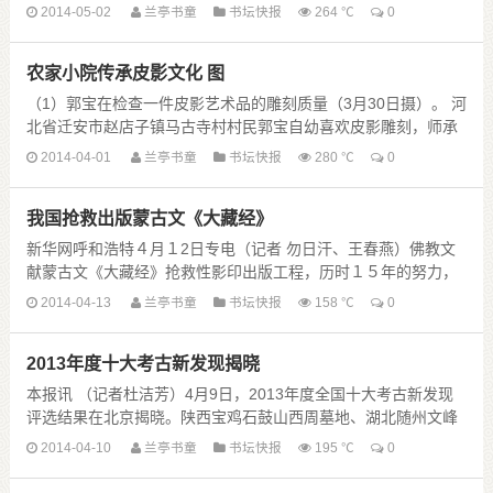
第一师范附属小学启动，该市250余名书法......
2014-05-02
兰亭书童
书坛快报
264 ℃
0
农家小院传承皮影文化 图
（1）郭宝在检查一件皮影艺术品的雕刻质量（3月30日摄）。 河
北省迁安市赵店子镇马古寺村村民郭宝自幼喜欢皮影雕刻，师承
当地雕刻艺人王珍老先生，他雕刻的影人造型古......
2014-04-01
兰亭书童
书坛快报
280 ℃
0
我国抢救出版蒙古文《大藏经》
新华网呼和浩特４月１2日专电（记者 勿日汗、王春燕）佛教文
献蒙古文《大藏经》抢救性影印出版工程，历时１５年的努力，
近期终于圆满完成。 蒙古文《大藏经》是《中华......
2014-04-13
兰亭书童
书坛快报
158 ℃
0
2013年度十大考古新发现揭晓
本报讯 （记者杜洁芳）4月9日，2013年度全国十大考古新发现
评选结果在北京揭晓。陕西宝鸡石鼓山西周墓地、湖北随州文峰
塔东周墓地、山东沂水纪王崮春秋墓葬、湖南益......
2014-04-10
兰亭书童
书坛快报
195 ℃
0