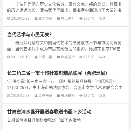
宁波作为浙东历史文化名城，素有文献之邦的美誉，其藏书
的历史源远流长，藏书家代代辈出，藏书家中涌现出了大量的书
法家，其中明清就有丰坊、黄宗羲、万斯同、全祖望等书法名
2013-01-29
兰亭书童
热点透析
183 ℃
0
手，范永琪就是其中一位。
当代艺术与市民无关？
范永 ......
最近好几场有关中国当代艺术的展览或艺术节与市民高调见
面，当代艺术似乎成为市民茶余饭后的谈资。比如在北京798艺
术区举办的“第六届北京买得起艺术节”，参展作品均待出售，定
2011-06-10
兰亭书童
热点透析
115 ℃
0
价从几百元到两万元人民币不 ......
长三角三省一市十印社篆刻精品联展（合肥巡展）
“江映华章”长三角三省一市十印社篆刻精品联展（合肥巡展）
1月23-25日，由上海市书法家协会、合肥市文学艺术界联合会主
办，合肥市书法家协会、结庐印社主办的“江映华章”长三角三省
2015-01-27
兰亭书童
书坛快报
185 ℃
0
一市十印社篆刻精品 ......
甘肃省清水县开展送春联送书画下乡活动
甘肃省清水县开展送春联送书画下乡活动