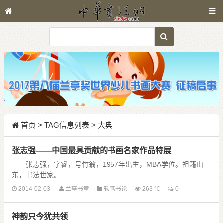
首页
> TAG信息列表 > 大典
张志强——中国最具贡献的书画名家作品特展
张志强，字睿，号竹翁，1957年出生，MBA学位。祖籍山
东，书法世家。
长期感兴趣于书法艺术，醉心于草书艺术，信奉“道法自
2014-02-03
兰亭书童
软笔书论
263 ℃
0
然”、“学无止境”，追求五美（即笔画美、结体美、章法美、墨韵
美、意境美） ......
神韵只今犹共领