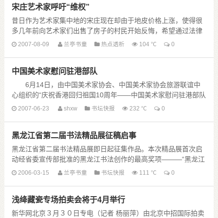
宋庄艺术家呼吁“维权”
昔日作为艺术家集中地的宋庄现在却由于地皮价格上涨，使得很
多几年前向艺术家们出售了房子的村民开始反悔，希望通过法律
手段把原来自己的房子要回来，而艺术家则希望保留现在的房
2007-08-09
兰亭书童
热点透析
104 ℃
0
子。 栗宪庭等315名艺术家发 ......
中国美术家慰问驻港部队
6月14日，由中国美术家协会、中国美术家协会旅游联谊中
心组织的“庆祝香港回归祖国10周年——中国美术家慰问驻港部队
慰问团”奔赴香港，将美术家的问候送到驻港官兵手中。慰问团由
2007-06-23
shxw
书坛快报
232 ℃
0
中国美协副主席尼玛泽仁， ......
黑龙江省第二届书法精品展征稿启事
黑龙江省第二届书法精品展即日起征集作品。本次精品展首次启
动经省委宣传部批准的黑龙江书法创作的最高奖项———“黑龙江
书法精品奖”。 一、主办单位：黑龙江省文学艺术界联合会、
2006-03-15
兰亭书童
书坛快报
111 ℃
0
黑龙江省书法家协 ......
浅绛藏瓷专场拍卖会将于4月举行
新华网北京３月３０日专电（记者 杨丽萍）由北京中招国际拍卖