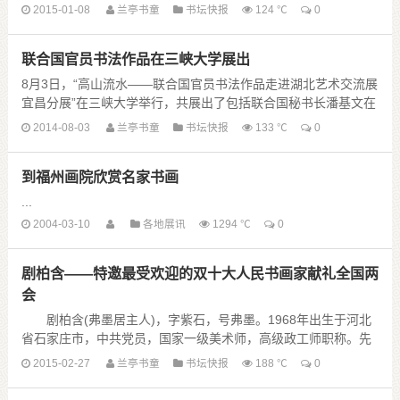
1月6日，甘肃省清水县2015年科技文化卫生“三下乡”活动在白沙
2015-01-08
兰亭书童
书坛快报
124 ℃
0
乡举行。清水县文联、清水县文化馆组织书画家开展义务写春
联、送书画活动，书画家现场为当地群众书 ......
联合国官员书法作品在三峡大学展出
8月3日，“高山流水——联合国官员书法作品走进湖北艺术交流展
宜昌分展”在三峡大学举行，共展出了包括联合国秘书长潘基文在
内的联合国官员书法作品31件，宜昌地区艺术家书画作品24件，
2014-08-03
兰亭书童
书坛快报
133 ℃
0
吸引了大批学生和 ......
到福州画院欣赏名家书画
...
2004-03-10
各地展讯
1294 ℃
0
剧柏含——特邀最受欢迎的双十大人民书画家献礼全国两
会
剧柏含(弗墨居主人)，字紫石，号弗墨。1968年出生于河北
省石家庄市，中共党员，国家一级美术师，高级政工师职称。先
后毕业于天津茂林书法学院，中国书画国际大学，农业部干部管
2015-02-27
兰亭书童
书坛快报
188 ℃
0
理学院，河北大学新闻传播学 ......