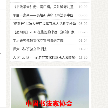
《书法学堂》走进嵩口镇，关注留守儿童
10-09
军民一家亲——高培新讲座《书法是中国
08-06
采
瑰宝》
“榕新杯”书法大赛在福建农林大学教学楼举
05-02
行
【墨淘网】2018征集签约书画（篆刻）家
03-28
公告
学习研究佛教文化立雪书院进寺院
01-04
师大书法班游立雪书院
11-20
作
大 道 无 我 ----记游酢文化的继承人和传播
11-20
者游嘉瑞宗长