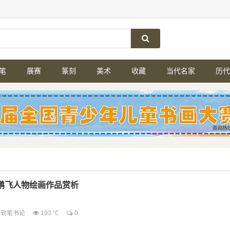
笔
展赛
篆刻
美术
收藏
当代名家
历代
鹏飞人物绘画作品赏析
软笔书论
193 ℃
0