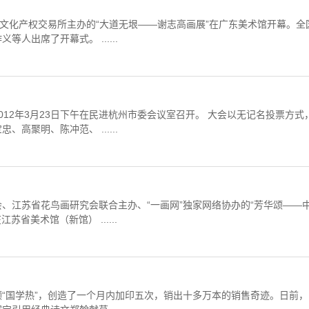
方文化产权交易所主办的“大道无垠——谢志高画展”在广东美术馆开幕。全
出席了开幕式。 ......
12年3月23日下午在民进杭州市委会议室召开。 大会以无记名投票方式
聚明、陈冲范、 ......
、江苏省花鸟画研究会联合主办、“一画网”独家网络协办的“芳华颂——
苏省美术馆（新馆） ......
“国学热”，创造了一个月内加印五次，销出十多万本的销售奇迹。日前，