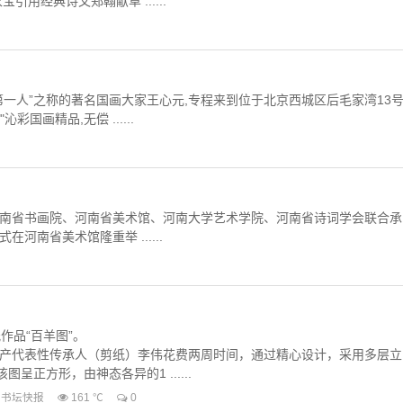
经典诗文郑翰献草 ......
画家第一人”之称的著名国画大家王心元,专程来到位于北京西城区后毛家湾13
国画精品,无偿 ......
河南省书画院、河南省美术馆、河南大学艺术学院、河南省诗词学会联合承
河南省美术馆隆重举 ......
作品“百羊图”。
产代表性传承人（剪纸）李伟花费两周时间，通过精心设计，采用多层立
呈正方形，由神态各异的1 ......
书坛快报
161 ℃
0