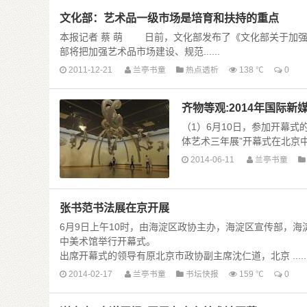
文化部：艺术品一级市场是培育和扶持的重点
本报记者 蔡 萌 日前，文化部发布了《文化部关于加强
部将把加强艺术品市场建设、规范......
2011-12-21
兰亭书童
热点透析
138 ℃
0
齐物等观:2014年国际新
（1）6月10日，参加开幕式
体艺术三年展”开幕式在北京中国
2014-06-11
兰亭书童
张书范书法展在京开展
6月9日上午10时，由海淀区政协主办，海淀区宣传部，海淀
中美术馆举行开幕式。
出席开幕式的领导有原北京市政协副主席沈仁道，北京 .....
2014-02-17
兰亭书童
书坛快报
159 ℃
0