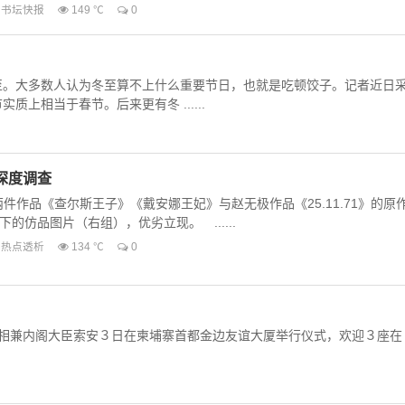
书坛快报
149 ℃
0
。大多数人认为冬至算不上什么重要节日，也就是吃顿饺子。记者近日
上相当于春节。后来更有冬 ......
深度调查
件作品《查尔斯王子》《戴安娜王妃》与赵无极作品《25.11.71》的原
的仿品图片（右组），优劣立现。 ......
热点透析
134 ℃
0
首相兼内阁大臣索安３日在柬埔寨首都金边友谊大厦举行仪式，欢迎３座在