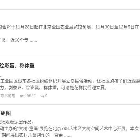
将于11月28日起在北京全国农业展览馆预展，11月30日至12月5日在
0个专 ......
、绘彩蛋、称体重
。
工业园区湖东各社区纷纷组织开展立夏民俗活动，让社区的孩子们近距
，剥蚕豆、绘彩蛋、称体重，可谓是花样民俗迎立夏。 ......
习书随笔
198 ℃
0
 组图
现场观看泥塑作品。
主办的“大树·童画”展览在北京798艺术区大树空间艺术中心开展。本次
期间展出农村儿童创作的一百余 ......