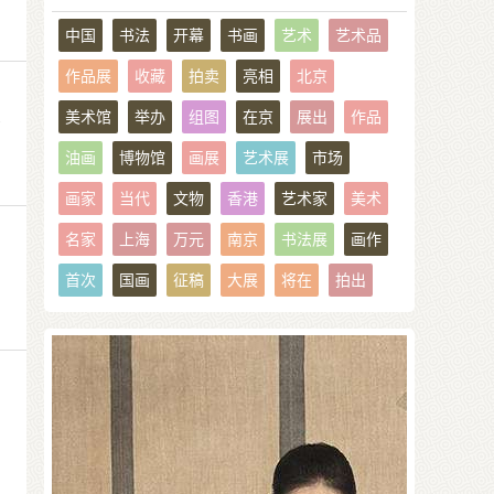
中国
书法
开幕
书画
艺术
艺术品
作品展
收藏
拍卖
亮相
北京
美术馆
举办
组图
在京
展出
作品
号
油画
博物馆
画展
艺术展
市场
画家
当代
文物
香港
艺术家
美术
名家
上海
万元
南京
书法展
画作
首次
国画
征稿
大展
将在
拍出