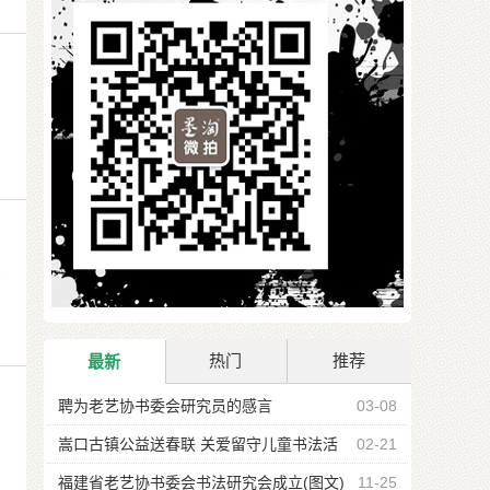
离
热门
推荐
最新
聘为老艺协书委会研究员的感言
03-08
嵩口古镇公益送春联 关爱留守儿童书法活
02-21
动
福建省老艺协书委会书法研究会成立(图文)
11-25