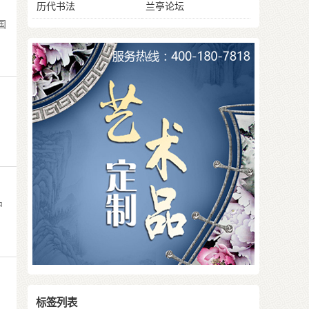
历代书法
兰亭论坛
国
，
中
标签列表