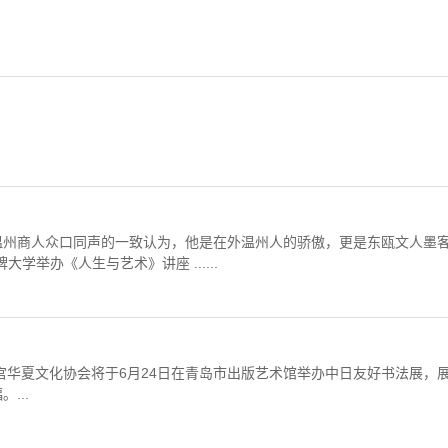
温州商人众口同声的一致认为，他是在外温州人的骄傲，更是东瓯文人墨
举办《人生与艺术》讲座 ......
宫华夏文化协会将于6月24日在青岛市出版艺术馆举办中日友好书法展，
...