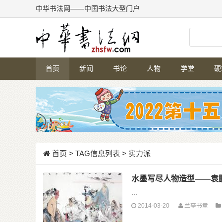
中华书法网——中国书法大型门户
首页
新闻
书论
人物
学堂
硬
首页
> TAG信息列表 > 实力派
水墨写尽人物造型——袁
...
2014-03-20
兰亭书童