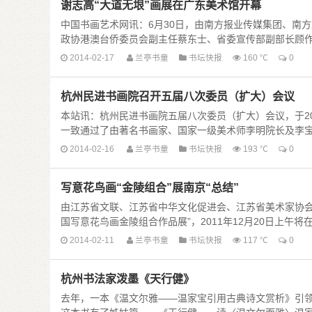
谢志高“大道无垠”画展在广东美术馆开幕
中国书画艺术网讯：6月30日，由南方报业传媒集团、南
政协港澳台侨委员会副主任蔡东士、省委宣传部副部长顾作义等人
2014-02-17
兰亭书童
书坛快报
160 ℃
0
杭州民进书画院召开五届八次委员（扩大）会议
本站讯：杭州民进书画院五届八次委员（扩大）会议，于20
一致通过了由著名书画家、国家一级美术师李明院长及李宝忠、高
2014-02-16
兰亭书童
书坛快报
193 ℃
0
写意花鸟画“金陵组合”展南京“总结”
由江苏省文联、江苏省中华文化促进会、江苏省美术家协会
国写意花鸟画金陵组合作品展”，2011年12月20日上午将在江
2014-02-11
兰亭书童
书坛快报
117 ℃
0
杭州书法家泼墨《天行健》
去年，一本《温文尔雅——温家宝引用古典诗文赏析》引领