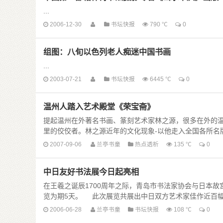
...
2006-12-30
书坛快报
790 ℃
0
组图：八旬以色列老人痴迷中国书画
...
2003-07-21
书坛快报
6445 ℃
0
温州人踏入艺术殿堂《荣宝斋》
提起温州在外著名书画、篆刻艺术家林之源，很多在外的
里的佼佼者。林之源近年的文化现象-以他走入全国各所名牌大学
2007-09-06
兰亭书童
热点透析
135 ℃
0
中日友好书法展今日起亮相
在王羲之诞辰1700周年之际，青岛市书法家协会与日本故
览为期5天。 此次展览共展出中日双方艺术家佳作近百幅。
2006-06-28
兰亭书童
书坛快报
108 ℃
0