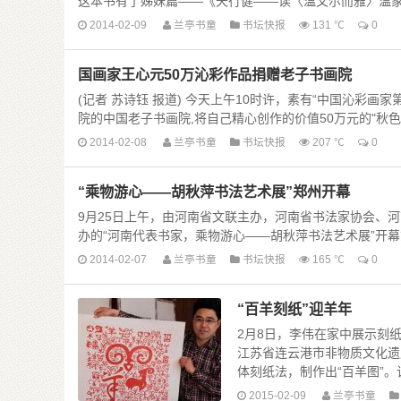
这本书有了姊妹篇——《天行健——读〈温文尔而雅〉温家宝引用
2014-02-09
兰亭书童
书坛快报
131 ℃
0
国画家王心元50万沁彩作品捐赠老子书画院
(记者 苏诗钰 报道) 今天上午10时许，素有“中国沁彩
院的中国老子书画院,将自己精心创作的价值50万元的"秋色"沁彩
2014-02-08
兰亭书童
书坛快报
207 ℃
0
“乘物游心——胡秋萍书法艺术展”郑州开幕
9月25日上午，由河南省文联主办，河南省书法家协会、
办的“河南代表书家，乘物游心——胡秋萍书法艺术展”开幕式在
2014-02-07
兰亭书童
书坛快报
165 ℃
0
“百羊刻纸”迎羊年
2月8日，李伟在家中展示刻纸
江苏省连云港市非物质文化遗
体刻纸法，制作出“百羊图”。该图
2015-02-09
兰亭书童