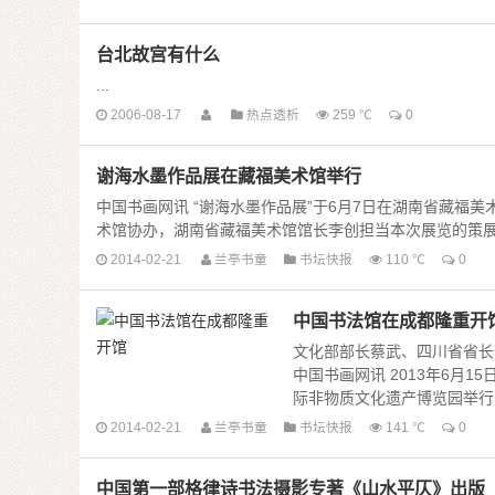
台北故宫有什么
...
2006-08-17
热点透析
259 ℃
0
谢海水墨作品展在藏福美术馆举行
中国书画网讯 “谢海水墨作品展”于6月7日在湖南省藏福
术馆协办，湖南省藏福美术馆馆长李创担当本次展览的策展人。这
2014-02-21
兰亭书童
书坛快报
110 ℃
0
中国书法馆在成都隆重开
文化部部长蔡武、四川省省长
中国书画网讯 2013年6月
际非物质文化遗产博览园举行了隆重
2014-02-21
兰亭书童
书坛快报
141 ℃
0
中国第一部格律诗书法摄影专著《山水平仄》出版