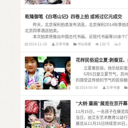
乾隆御笔《白塔山记》四卷上拍 或将过亿元成交
昨天，北京保利拍卖发布消息，北京保利2014秋季拍卖会
北京四季酒店拍卖。
本次拍卖将推出中国古代书画、近现代书画等10余个门类、近6
2014-11-19
兰亭书童
书坛快报
130 ℃
0
花样民俗迎立夏:剥蚕豆
立夏重民俗，快乐绘彩蛋
5月5日是立夏节气，苏州
的感受这传统的节气的民俗魅力
2014-05-06
兰亭书童
“大树·童画”展览在京开幕
11月15日，一名孩子在展览
当日，由艾东艺术教育公益行动
展览从11月15日持续至30日，