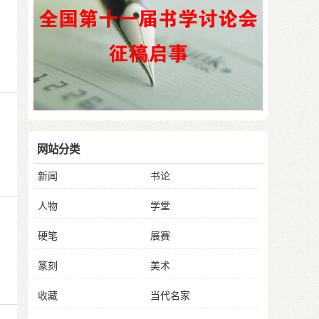
网站分类
新闻
书论
人物
学堂
硬笔
展赛
篆刻
美术
收藏
当代名家