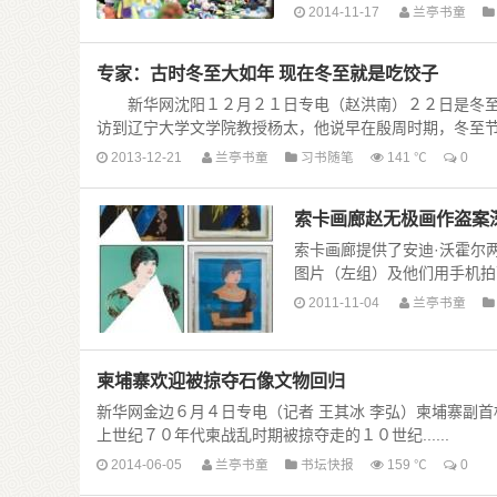
2014-11-17
兰亭书童
专家：古时冬至大如年 现在冬至就是吃饺子
新华网沈阳１２月２１日专电（赵洪南）２２日是冬至
访到辽宁大学文学院教授杨太，他说早在殷周时期，冬至节实质
2013-12-21
兰亭书童
习书随笔
141 ℃
0
索卡画廊赵无极画作盗案
索卡画廊提供了安迪·沃霍尔两
图片（左组）及他们用手机拍下
2011-11-04
兰亭书童
柬埔寨欢迎被掠夺石像文物回归
新华网金边６月４日专电（记者 王其冰 李弘）柬埔寨副
上世纪７０年代柬战乱时期被掠夺走的１０世纪......
2014-06-05
兰亭书童
书坛快报
159 ℃
0