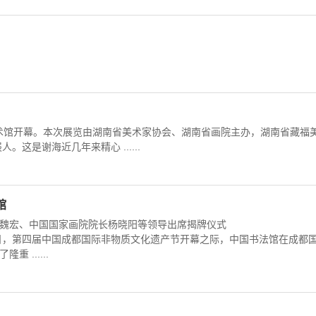
美术馆开幕。本次展览由湖南省美术家协会、湖南省画院主办，湖南省藏福
是谢海近几年来精心 ......
馆
魏宏、中国国家画院院长杨晓阳等领导出席揭牌仪式
15日，第四届中国成都国际非物质文化遗产节开幕之际，中国书法馆在成都
 ......