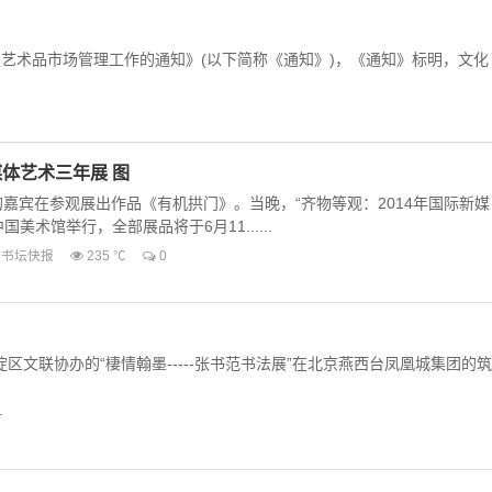
艺术品市场管理工作的通知》(以下简称《通知》)，《通知》标明，文化
媒体艺术三年展 图
的嘉宾在参观展出作品《有机拱门》。当晚，“齐物等观：2014年国际新媒
美术馆举行，全部展品将于6月11......
书坛快报
235 ℃
0
区文联协办的“棲情翰墨-----张书范书法展”在北京燕西台凤凰城集团的筑
.