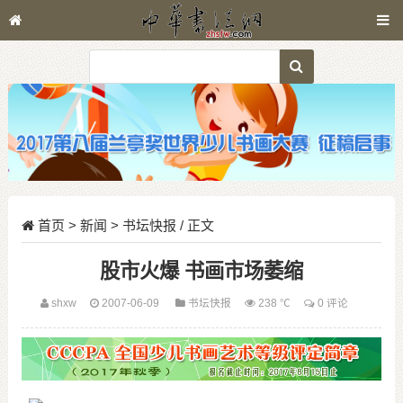
首页
>
新闻
>
书坛快报
/ 正文
股市火爆 书画市场萎缩
shxw
2007-06-09
书坛快报
238 ℃
0 评论