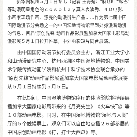
新华网杭州５月１日专电（记者 王菁婧）“麻仓叶”“席巴”
等动漫明星角色的ｃｏｓｐｌａｙ真人表演秀、４Ｄ电影、
小画家现场作画、漂亮的动漫衍生产品……作为第七届中国
国际动漫节分会场之一的中国湿地博物馆里到处弥漫着动漫
的气息，首届“原创先锋”动画作品影展暨加拿大国家电影局动
漫影展５月１日拉开帷幕，中外电影短片同台展演。
由中国国际动漫节执行委员会主办，浙江工业大学小
和山动漫研究中心、杭州西湖区中国湿地博物馆、中国美
术学院传媒动画学院和杭州市科学技术协会联合承办的
“原创先锋”动画作品影展暨加拿大国家电影局动画影展将
从５月１日持续到５月５日。
在此期间，中国湿地博物馆序厅的体验影院将持续展
播加拿大国家电影局带来的《月亮先生》《火车快飞》等
１０部动画电影。同时，在中国湿地博物馆“湿地与人类”
厅的５个触摸屏上，观众们可以自由地点播２６部参展的
中国原创动画电影《打，打个大西瓜》等。