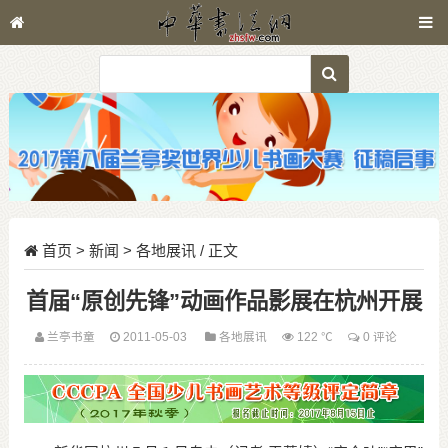
首页
>
新闻
>
各地展讯
/ 正文
首届“原创先锋”动画作品影展在杭州开展
兰亭书童
2011-05-03
各地展讯
122 ℃
0 评论