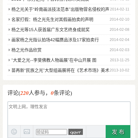
杨之光关于“岭南画派技法范本”出版物冒名侵权的声
2014-02-11
明
名家打假：杨之光先生对其假画拍卖的声明
2014-02-10
杨之光等15人获首届广东文艺终身成就奖
2014-02-08
画家杨之光指认拍场42幅赝品涉及17家拍卖行
2014-02-04
杨之光作品欣赏
2014-02-03
“大爱之光--李斐佛教人物画展”在中山开展 图
2013-11-25
苗再新“民族之光”大型组画展将在《艺术市场》美术
2013-10-02
馆举办
220
0
评论(
人参与，
条评论)
发 布