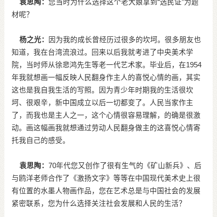
袁思陶：
您当时为什么选择这个老大娘拿到“选民证”为题
材呢？
杨之光：
因为我的成长曾经历过很多的坎坷。很多朋友也
知道，我在台湾流浪过。回来以后我就考进了中央美术学
院，当时师从徐悲鸿先生等老一代艺术家。毕业后，在1954
年我就想画一幅反映人民翻身作主人的喜悦心情的画，其实
这也是我自我生活的写照。因为青少年时期我的生活很坎
坷、很艰辛，新中国成立以后一切都变了。人民当家作主
了，而我也是主人之一，这个心情很容易理解，的确是很激
动。画这幅画我就想通过劳动人民翻身做主的这喜悦心情寄
托我自己的感受。
袁思陶：
70年代您又创作了很有生气的《矿山新兵》、后
与鸥洋老师合作了《激扬文字》等等在中国现代美术史上很
有位置的水墨人物画作品，您在艺术总是与中国社会的发展
紧密联系，您为什么选择关注社会发展和人民的生活？