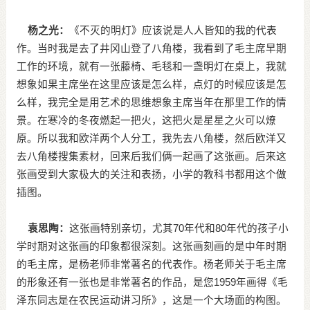
杨之光：
《不灭的明灯》应该说是人人皆知的我的代表
作。当时我是去了井冈山登了八角楼，我看到了毛主席早期
工作的环境，就有一张藤椅、毛毯和一盏明灯在桌上，我就
想象如果主席坐在这里应该是怎么样，点灯的时候应该是怎
么样，我完全是用艺术的思维想象主席当年在那里工作的情
景。在寒冷的冬夜燃起一把火，这把火是星星之火可以燎
原。所以我和欧洋两个人分工，我先去八角楼，然后欧洋又
去八角楼搜集素材，回来后我们俩一起画了这张画。后来这
张画受到大家极大的关注和表扬，小学的教科书都用这个做
插图。
袁思陶：
这张画特别亲切，尤其70年代和80年代的孩子小
学时期对这张画的印象都很深刻。这张画刻画的是中年时期
的毛主席，是杨老师非常著名的代表作。杨老师关于毛主席
的形象还有一张也是非常著名的作品，是您1959年画得《毛
泽东同志是在农民运动讲习所》，这是一个大场面的构图。