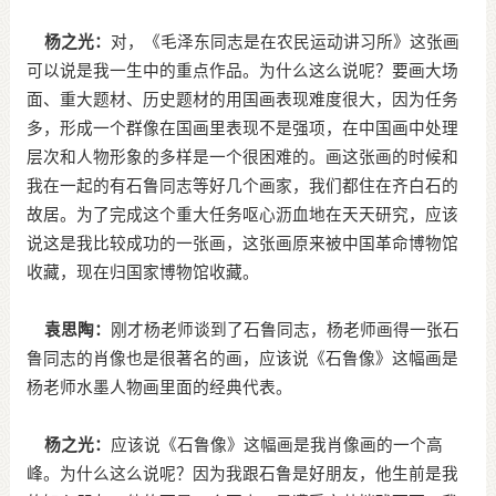
杨之光：
对，《毛泽东同志是在农民运动讲习所》这张画
可以说是我一生中的重点作品。为什么这么说呢？要画大场
面、重大题材、历史题材的用国画表现难度很大，因为任务
多，形成一个群像在国画里表现不是强项，在中国画中处理
层次和人物形象的多样是一个很困难的。画这张画的时候和
我在一起的有石鲁同志等好几个画家，我们都住在齐白石的
故居。为了完成这个重大任务呕心沥血地在天天研究，应该
说这是我比较成功的一张画，这张画原来被中国革命博物馆
收藏，现在归国家博物馆收藏。
袁思陶：
刚才杨老师谈到了石鲁同志，杨老师画得一张石
鲁同志的肖像也是很著名的画，应该说《石鲁像》这幅画是
杨老师水墨人物画里面的经典代表。
杨之光：
应该说《石鲁像》这幅画是我肖像画的一个高
峰。为什么这么说呢？因为我跟石鲁是好朋友，他生前是我