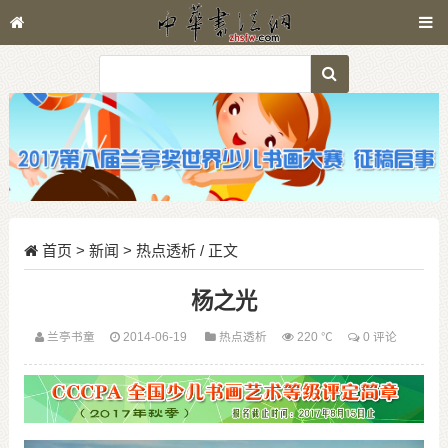
首页
>
新闻
>
热点透析
/ 正文
杨之光
兰亭书童
2014-06-19
热点透析
220 ℃
0 评论