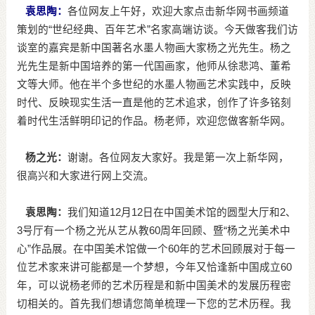
袁思陶：
各位网友上午好，欢迎大家点击新华网书画频道
策划的“世纪经典、百年艺术”名家高端访谈。今天做客我们访
谈室的嘉宾是新中国著名水墨人物画大家杨之光先生。杨之
光先生是新中国培养的第一代国画家，他师从徐悲鸿、董希
文等大师。他在半个多世纪的水墨人物画艺术实践中，反映
时代、反映现实生活一直是他的艺术追求，创作了许多铭刻
着时代生活鲜明印记的作品。杨老师，欢迎您做客新华网。
杨之光：
谢谢。各位网友大家好。我是第一次上新华网，
很高兴和大家进行网上交流。
袁思陶：
我们知道12月12日在中国美术馆的圆型大厅和2、
3号厅有一个杨之光从艺从教60周年回顾、暨“杨之光美术中
心”作品展。在中国美术馆做一个60年的艺术回顾展对于每一
位艺术家来讲可能都是一个梦想，今年又恰逢新中国成立60
年，可以说杨老师的艺术历程是和新中国美术的发展历程密
切相关的。首先我们想请您简单梳理一下您的艺术历程。我