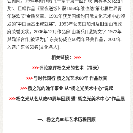
会顾问。1954年创作的《一辈子第一回》获"向科学文化进军
奖"、巨幅作品《雪夜送饭》获1959年维也纳"第七届世界青
年联欢节"金质奖章、1991年获美国纽约国际文化艺术中心颁
发的"中国画杰出成就奖"、1993年获美国加州及旧金山市政
府荣誉奖状。2006年12月作品[矿山新兵].[激扬文字-1973年
與鸥洋合作]被评为[广东美协成立50周年经典作品，2007年
入选广东省50名[文化名人]。
相关链接：
评论家评杨之光的艺术（摘录）
与时代同行 杨之光艺术60年 作品欣赏
杨之光的晚年事业 从"杨之光美术中心"说起
杨之光从艺从教60周年回顾 暨“杨之光美术中心”作品展
一、杨之光60年艺术历程回顾