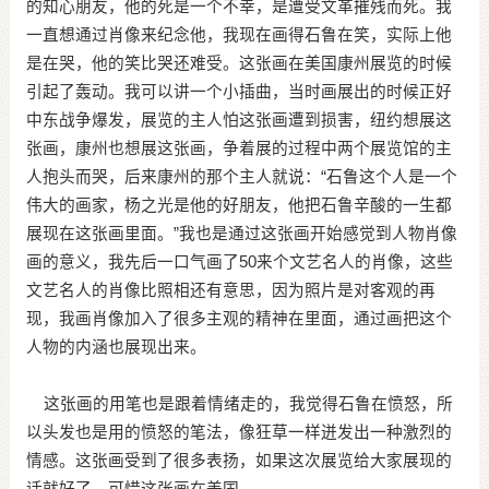
的知心朋友，他的死是一个不幸，是遭受文革摧残而死。我
一直想通过肖像来纪念他，我现在画得石鲁在笑，实际上他
是在哭，他的笑比哭还难受。这张画在美国康州展览的时候
引起了轰动。我可以讲一个小插曲，当时画展出的时候正好
中东战争爆发，展览的主人怕这张画遭到损害，纽约想展这
张画，康州也想展这张画，争着展的过程中两个展览馆的主
人抱头而哭，后来康州的那个主人就说：“石鲁这个人是一个
伟大的画家，杨之光是他的好朋友，他把石鲁辛酸的一生都
展现在这张画里面。”我也是通过这张画开始感觉到人物肖像
画的意义，我先后一口气画了50来个文艺名人的肖像，这些
文艺名人的肖像比照相还有意思，因为照片是对客观的再
现，我画肖像加入了很多主观的精神在里面，通过画把这个
人物的内涵也展现出来。
这张画的用笔也是跟着情绪走的，我觉得石鲁在愤怒，所
以头发也是用的愤怒的笔法，像狂草一样迸发出一种激烈的
情感。这张画受到了很多表扬，如果这次展览给大家展现的
话就好了，可惜这张画在美国。