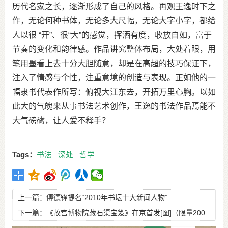
历代名家之长，逐渐形成了自己的风格。再观王逸时下之
作，无论何种书体，无论多大尺幅，无论大字小字，都给
人以很 “开”、很“大”的感觉，挥洒有度，收放自如，富于
节奏的变化和韵律感。作品讲究整体布局，大处着眼，用
笔用墨看上去十分大胆随意，却是在高超的技巧保证下，
注入了情感与个性，注重意境的创造与表现。正如他的一
幅隶书代表作所写：俯视大江东去，开拓万里心胸。以如
此大的气魄来从事书法艺术创作，王逸的书法作品焉能不
大气磅礴，让人爱不释手？
Tags：
书法
深处
哲学
上一篇：
傅德锋提名“2010年书坛十大新闻人物”
下一篇：
《故宫博物院藏石渠宝笈》在京首发[图]（限量200
套）