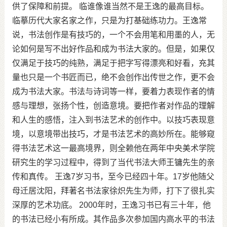
供了保障和前提。
临谁像谁当然不是王逸的最高目标。
临摹历代大家名家之作，只是为打基础练功力。王逸常
说，书法创作是有技巧的，一个不会用笔和用墨的人，无
论如何是写不出好作品和成为书法大家的。但是，如果仅
仅满足于技巧的纯熟，满足于把字写得漂亮和好看，充其
量也只是一个书匠而已，绝不会创作出传世之作，更不会
成为书法大家。书法与诗词等一样，要着力表现作者的情
感与理想，张扬个性，创造意境。要把作者对作品的理解
和人生的感悟，注入到书法艺术的创作中。以技巧表现意
境，以意境带出技巧，才是书法艺术的高妙所在。能够窥
得书法艺术这一最高境界，则全赖他在两年中央美术学院
研究生的学习过程中，得到了当代书法大师王镛先生的亲
传和真传。
王逸7岁习书，至今已经四十年。17岁他随父
母迁居沈阳，拜著名书法家徐炽先生为师，打下了很扎实
深厚的艺术功底。 2000年时，王逸习书已有三十年，他
的书法已经小有所成。其作品多次参加国内高水平的书法