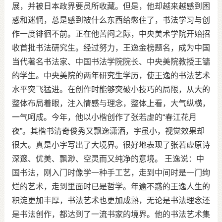
展，并被日本政界要员所收藏。但是，他却越来越感到困
惑和迷惘，总是感到被什么东西给憋住了，书法学习与创
作一度徘徊不前。正在他苦闷之际，中央美术学院开始招
收首批书法研究生。经过努力，王逸金榜题名，成为中国
当代著名书法家、中国书法学院院长、中央美院教授王镛
的学生。中央美院的两年研究生学历，使王逸的书法艺术
水平突飞猛进。在创作时能够突破小技巧的局限，从大的
整体布局着眼，注入情感与理念，整体上看，大气纵横，
一气呵成。今年，他以小楷创作了张若虚的“春江花月
夜”。其楷书清奇俊秀又飘逸潇洒，字虽小，视觉效果却
很大。真是小字写出了大境界。很好地表现了张若虚原诗
深邃、优美、飘渺、空灵而又纯净的意境。
王逸说：中
国书法，刚入门时像学一种手工艺，走到中间时是一门绚
烂的艺术，走到里面时已是哲学。年逾不惑的王逸人生的
积淀更加丰厚，书法艺术也更加成熟，无论是书法理念还
是书法创作，都达到了一流书家的境界。他的书法艺术集