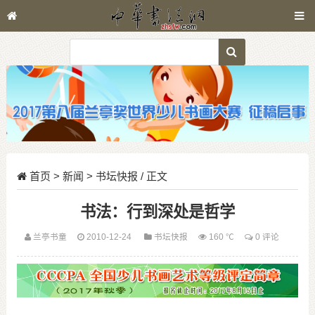
首页
>
新闻
>
书坛快报
/ 正文
书法：行到深处是哲学
兰亭书童
2010-12-24
书坛快报
160 ℃
0 评论