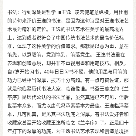
书法：行到深处是哲学
■王逸
凌云健笔意纵横。用杜甫
的诗句来评价王逸的书法，是因为这句诗是对王逸书法艺
术最为精准的定位。王逸的书法艺术在美学的最高境界
上，达到或者说符合了中国传统书法艺术的最高价值标
准，体现了这种美学的价值追求。那就是以意为重，意在
笔先，以意驭笔，意到笔到，笔落意生。
王逸书法重在
表现和创造意境，却并非不重视用墨和用笔技巧。相反，
自7岁开始习书，40年日日习书不辍，他的用墨与用笔的
功力已经相当深厚，技巧十分高超。有一点可资佐证，那
就是他临摹历代书法大家，临谁像谁。书圣王羲之的《兰
亭序》是历代公认的书法圣品，虽然真迹已不可见，但后
世摹本众多，而尤以唐代冯承素摹本为最佳。王逸临冯摹
本，几可乱真，足见其书法功底之深厚。有书法爱好者和
收藏家甚至开始收藏王逸所临之《兰亭序》了。正是四十
年打下的深厚的功底，为王逸书法艺术表现和创造意境提